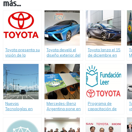
más...
Toyota presenta su
Toyota develó el
Toyota lanza el 15
T
visión de la
diseño exterior del
de diciembre en
M
movilidad
FCV, su vehículo
Japón, su modelo
V
sostenible en el
impulsado a
de pila de
f
Salón del
hidrógeno.
combustible
a
Automóvil de Tokio
p
E
Nuevas
Mercedes-Benz
Programa de
T
Tecnologías en
Argentina pone en
capacitación de
«
Seguridad: Toyota
marcha «tenes
docentes de
h
anunció el
lugar.com».
Toyota Argentina.
c
desarrollo de un
e
nuevo Sistema
o