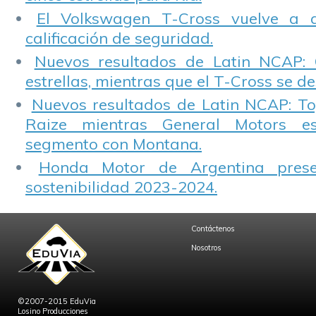
El Volkswagen T-Cross vuelve a 
calificación de seguridad.
Nuevos resultados de Latin NCAP: 
estrellas, mientras que el T-Cross se d
Nuevos resultados de Latin NCAP: T
Raize mientras General Motors e
segmento con Montana.
Honda Motor de Argentina prese
sostenibilidad 2023-2024.
Contáctenos
Nosotros
©2007-2015 EduVia
Losino Producciones