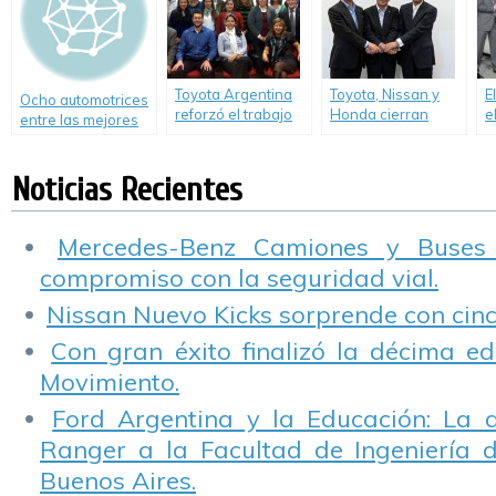
Anticolisión, y
además la
apertura de un
campo de pruebas
para las nuevas
Toyota Argentina
Toyota, Nissan y
E
Ocho automotrices
tecnologías de
reforzó el trabajo
Honda cierran
e
entre las mejores
Sistema de
de sustentabilidad
detalles de su
“
empresas de 2013
Transporte
en su cadena de
proyecto conjunto
A
Inteligente (ITS).
suministro
de apoyo a
Noticias Recientes
estaciones de
hidrógeno.
Mercedes-Benz Camiones y Buses
compromiso con la seguridad vial.
Nissan Nuevo Kicks sorprende con cinco
Con gran éxito finalizó la décima ed
Movimiento.
Ford Argentina y la Educación: La 
Ranger a la Facultad de Ingeniería 
Buenos Aires.