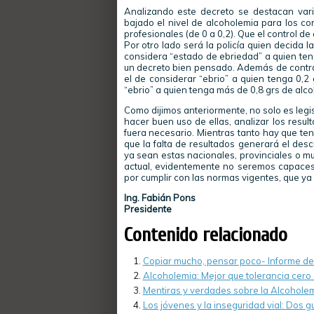
Analizando este decreto se destacan var
bajado el nivel de alcoholemia para los con
profesionales (de 0 a 0,2). Que el control d
Por otro lado será la policía quien decida l
considera “estado de ebriedad” a quien ten
un decreto bien pensado. Además de contrad
el de considerar “ebrio” a quien tenga 0,2 
“ebrio” a quien tenga más de 0,8 grs de alc
Como dijimos anteriormente, no solo es legi
hacer buen uso de ellas, analizar los resu
fuera necesario. Mientras tanto hay que te
que la falta de resultados generará el des
ya sean estas nacionales, provinciales o mu
actual, evidentemente no seremos capace
por cumplir con las normas vigentes, que ya
Ing. Fabián Pons
Presidente
Contenido relacionado
Copiar mucho, pensar poco- Informe de 
Alcoholemia: Mejor que tolerancia cero 
Mentiras y verdades sobre la Alcoholem
Los jóvenes y la inseguridad vial: Dos 