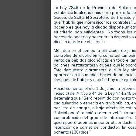
La Ley 7846 de la Provincia de Salta qu
estableció la alcoholemia cero para todo ti
Gaceta de Salta, El Secretario de Tránsito y
que “habría que intensificar los controles”.
hacerlo es que hoy la ciudad dispone únicam
su criterio, son suficientes. “No todos lo
necesario hacerlo y no tener un dispositivo 
dice un alarde de eficiencia.
Más acá en el tiempo, a principios de junio,
controles de alcoholemia como así también
venta de bebidas alcohólicas en todo el ám
boliches, restaurantes y clubes, que lo podr
Esto demuestra claramente que la ley si
aparecer en los medios haciendo anuncios 
Después de hablar y escribir hay que ejecut
Recientemente, el día 1 de junio, la provinc
inciso c) del Artículo 44 de la Ley N° 4.245 
determina que “Será reprimido con hasta tre
cualquier tipo o especia en la vía pública, 
por litro de sangre, o bajo efecto de estu
Policial podrá también retener vehículo por
comprobación del grado de intoxicación. D
quien podrá además imponer al conductor cu
retención de carnet de conductor. En caso
ochenta (180) días.”