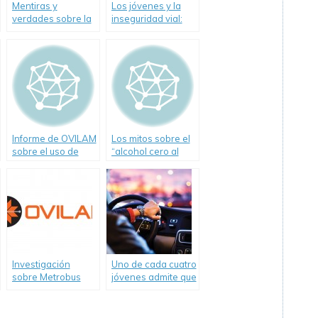
Mentiras y
Los jóvenes y la
verdades sobre la
inseguridad vial:
Alcoholemia en la
Dos guerras de
conducción-
Malvinas por año
Informe de Ovilam
Informe de OVILAM
Los mitos sobre el
sobre el uso de
“alcohol cero al
motos y protección
conducir en el
personal de sus
mundo”
ocupantes en el
área Metropolitana
Investigación
Uno de cada cuatro
sobre Metrobus
jóvenes admite que
Norte realizada por
ha conducido bajo
OVILAM
los efectos del
(Observatorio Vial
alcohol