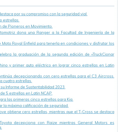
Latinoamericano)
staca por su compromiso con la seguridad vial.
 estrellas.
ón de Pioneros en Movimiento.
utomotriz dona una Ranger a la Facultad de Ingeniería de la
Moto Royal Enfield para tenerla en condiciones y disfrutar los
ebra la graduación de la segunda edición de «TruckCionar
ino y primer auto eléctrico en lograr cinco estrellas en Latin
continúa decepcionando con cero estrellas para el C3 Aircross.
a cuatro estrellas.
u Informe de Sustentabilidad 2023.
 de 5 estrellas en Latin NCAP.
ra las primeras cinco estrellas para Kia.
r la máxima calificación de seguridad.
ve obtiene cero estrellas, mientras que el T-Cross se destaca
Toyota decepciona con Raize mientras General Motors es
.