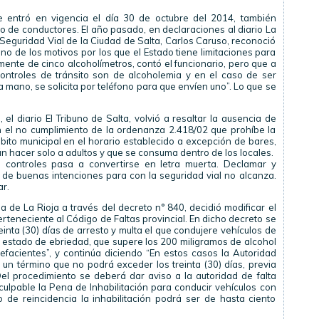
e entró en vigencia el día 30 de octubre del 2014, también
po de conductores. El año pasado, en declaraciones al diario La
 Seguridad Vial de la Ciudad de Salta, Carlos Caruso, reconoció
 Uno de los motivos por los que el Estado tiene limitaciones para
ente de cinco alcoholímetros, contó el funcionario, pero que a
s controles de tránsito son de alcoholemia y en el caso de ser
a mano, se solicita por teléfono para que envíen uno”. Lo que se
 el diario El Tribuno de Salta, volvió a resaltar la ausencia de
 el no cumplimiento de la ordenanza 2.418/02 que prohíbe la
bito municipal en el horario establecido a excepción de bares,
án hacer solo a adultos y que se consuma dentro de los locales.
n controles pasa a convertirse en letra muerta. Declamar y
de buenas intenciones para con la seguridad vial no alcanza.
ar.
ia de La Rioja a través del decreto n° 840, decidió modificar el
perteneciente al Código de Faltas provincial. En dicho decreto se
inta (30) días de arresto y multa el que condujere vehículos de
en estado de ebriedad, que supere los 200 miligramos de alcohol
pefacientes”, y continúa diciendo “En estos casos la Autoridad
 un término que no podrá exceder los treinta (30) días, previa
el procedimiento se deberá dar aviso a la autoridad de falta
lpable la Pena de Inhabilitación para conducir vehículos con
 de reincidencia la inhabilitación podrá ser de hasta ciento