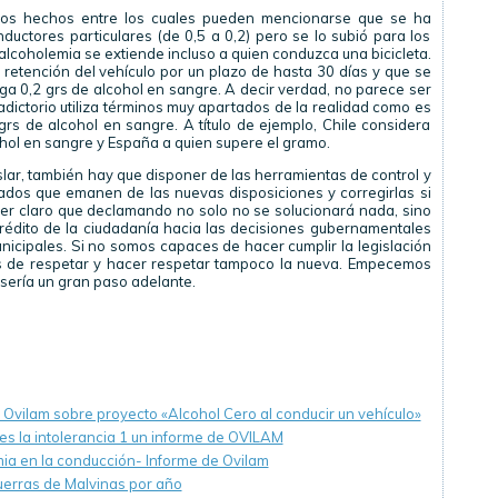
ios hechos entre los cuales pueden mencionarse que se ha
ductores particulares (de 0,5 a 0,2) pero se lo subió para los
e alcoholemia se extiende incluso a quien conduzca una bicicleta.
a retención del vehículo por un plazo de hasta 30 días y que se
ga 0,2 grs de alcohol en sangre. A decir verdad, no parece ser
ictorio utiliza términos muy apartados de la realidad como es
grs de alcohol en sangre. A título de ejemplo, Chile considera
ohol en sangre y España a quien supere el gramo.
slar, también hay que disponer de las herramientas de control y
ltados que emanen de las nuevas disposiciones y corregirlas si
ner claro que declamando no solo no se solucionará nada, sino
crédito de la ciudadanía hacia las decisiones gubernamentales
nicipales. Si no somos capaces de hacer cumplir la legislación
s de respetar y hacer respetar tampoco la nueva. Empecemos
 sería un gran paso adelante.
Ovilam sobre proyecto «Alcohol Cero al conducir un vehículo»
es la intolerancia 1 un informe de OVILAM
ia en la conducción- Informe de Ovilam
guerras de Malvinas por año