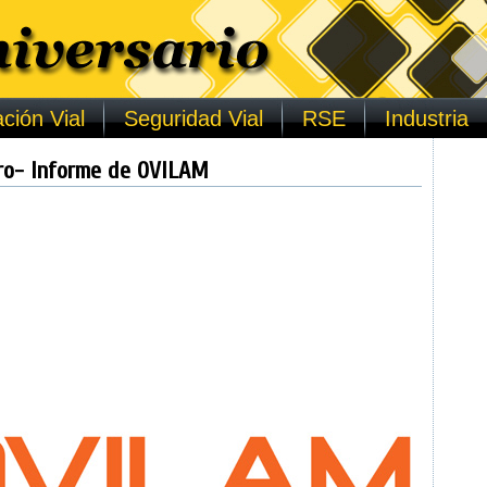
ción Vial
Seguridad Vial
RSE
Industria
ero- Informe de OVILAM