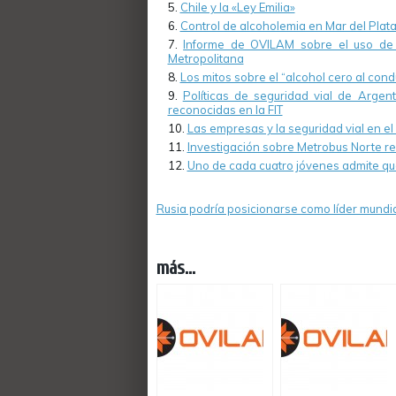
Chile y la «Ley Emilia»
Control de alcoholemia en Mar del Plata
Informe de OVILAM sobre el uso de 
Metropolitana
Los mitos sobre el “alcohol cero al cond
Políticas de seguridad vial de Argen
reconocidas en la FIT
Las empresas y la seguridad vial en 
Investigación sobre Metrobus Norte r
Uno de cada cuatro jóvenes admite que
Rusia podría posicionarse como líder mundia
más...