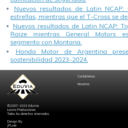
Nuevos resultados de Latin NCAP: 
estrellas, mientras que el T-Cross se d
Nuevos resultados de Latin NCAP: T
Raize mientras General Motors e
segmento con Montana.
Honda Motor de Argentina prese
sostenibilidad 2023-2024.
Contáctenos
Nosotros
©2007-2015 EduVia
Losino Producciones
Todos los derechos reservados.
Design By
JPLnet