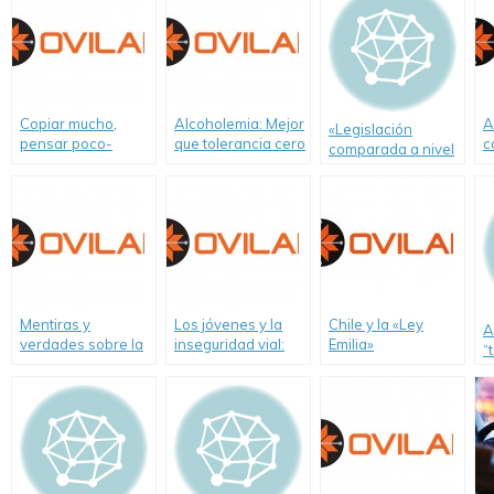
Copiar mucho,
Alcoholemia: Mejor
A
«Legislación
pensar poco-
que tolerancia cero
c
comparada a nivel
Informe de Ovilam
es la intolerancia 1
I
mundial» sobre
sobre proyecto
un informe de
alcoholemia,
«Alcohol Cero al
OVILAM
drogadicción y
conducir un
licencias de
vehículo»
conducir a jóvenes
y adolescentes
Mentiras y
Los jóvenes y la
Chile y la «Ley
A
verdades sobre la
inseguridad vial:
Emilia»
“
Alcoholemia en la
Dos guerras de
c
conducción-
Malvinas por año
q
Informe de Ovilam
e
e