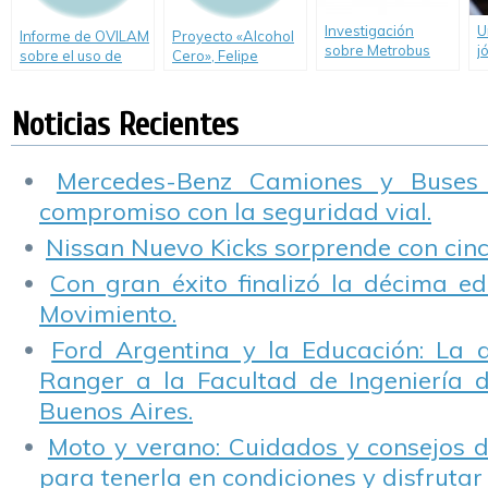
Investigación
U
Informe de OVILAM
Proyecto «Alcohol
sobre Metrobus
j
sobre el uso de
Cero», Felipe
Norte realizada por
h
motos y protección
Rodriguez Laguens
OVILAM
l
personal de sus
expondrá ante la
(Observatorio Vial
a
Noticias Recientes
ocupantes en el
Comisión de
Latinoamericano)
área Metropolitana
Transporte de
Diputados
Mercedes-Benz Camiones y Buses
compromiso con la seguridad vial.
Nissan Nuevo Kicks sorprende con cinco
Con gran éxito finalizó la décima ed
Movimiento.
Ford Argentina y la Educación: La 
Ranger a la Facultad de Ingeniería 
Buenos Aires.
Moto y verano: Cuidados y consejos d
para tenerla en condiciones y disfrutar 