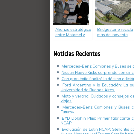
en el mundo.
Alianza estratégica
Bridgestone recicla
entre Motomel y
más del noventa
Shell.
por ciento de su
Scrap
Noticias Recientes
Mercedes-Benz Camiones y Buses se de
Nissan Nuevo Kicks sorprende con cinco
Con gran éxito finalizó la décima edici
Ford Argentina y la Educación: La a
Universidad de Buenos Aires.
Moto y verano: Cuidados y consejos de 
viajes.
Mercedes-Benz Camiones y Buses cel
Futuro».
BYD Dolphin Plus: Primer fabricante ch
NCAP.
Evaluación de Latin NCAP: Stellantis 