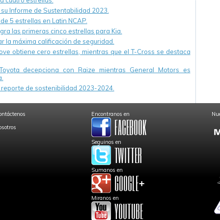
a cuatro estrellas.
u Informe de Sustentabilidad 2023.
 de 5 estrellas en Latin NCAP.
ra las primeras cinco estrellas para Kia.
r la máxima calificación de seguridad.
ve obtiene cero estrellas, mientras que el T-Cross se destaca
Toyota decepciona con Raize mientras General Motors es
.
reporte de sostenibilidad 2023-2024.
ontáctenos
Encontranos en
Nue
osotros
Seguinos en
Sumanos en
Miranos en