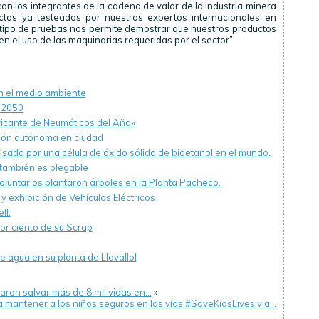
 los integrantes de la cadena de valor de la industria minera
ctos ya testeados por nuestros expertos internacionales en
 tipo de pruebas nos permite demostrar que nuestros productos
n el uso de las maquinarias requeridas por el sector”
 el medio ambiente
l 2050
icante de Neumáticos del Año»
ión autónoma en ciudad
lsado por una célula de óxido sólido de bioetanol en el mundo.
 también es plegable
voluntarios plantaron árboles en la Planta Pacheco.
y exhibición de Vehículos Eléctricos
ll.
or ciento de su Scrap
agua en su planta de Llavallol
raron salvar más de 8 mil vidas en…
»
a mantener a los niños seguros en las vías #SaveKidsLives via…