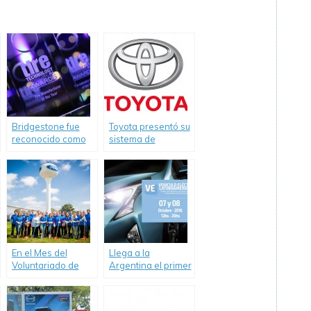
Bridgestone fue
Toyota presentó su
reconocido como
sistema de
«Fabricante de
conducción
Neumáticos del
autónoma en
Año»
ciudad
En el Mes del
Llega a la
Voluntariado de
Argentina el primer
Ford, 45
congreso y
voluntarios
exhibición de
plantaron árboles
Vehículos