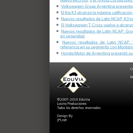
Nuevo Aircross, y el Toyota Corolla baja 
Volkswagen Group Argentina presenta s
El Kia K3 alcanza la máxima calificación
Nuevos resultados de Latin NCAP: K3 log
El Volkswagen T-Cross vuelve a alcanza
Nuevos resultados de Latin NCAP: Groo
en seguridad.
Nuevos resultados de Latin NCAP: 
referencia en su segmento con Montana
Honda Motor de Argentina presentó su 
C
N
©2007-2015 EduVia
Losino Producciones
Todos los derechos reservados.
Design By
JPLnet