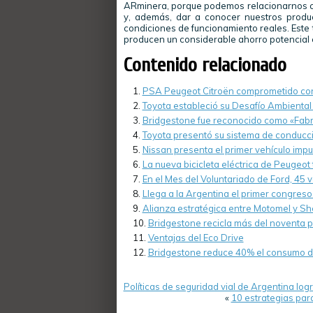
ARminera, porque podemos relacionarnos con
y, además, dar a conocer nuestros produ
condiciones de funcionamiento reales. Este
producen un considerable ahorro potencial e
Contenido relacionado
PSA Peugeot Citroën comprometido con
Toyota estableció su Desafío Ambienta
Bridgestone fue reconocido como «Fabr
Toyota presentó su sistema de conducc
Nissan presenta el primer vehículo impu
La nueva bicicleta eléctrica de Peugeot
En el Mes del Voluntariado de Ford, 45 
Llega a la Argentina el primer congreso 
Alianza estratégica entre Motomel y She
Bridgestone recicla más del noventa p
Ventajas del Eco Drive
Bridgestone reduce 40% el consumo de 
Políticas de seguridad vial de Argentina log
«
10 estrategias par