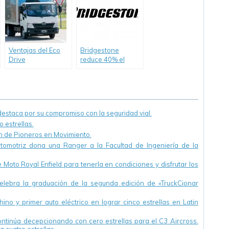
en la Planta
Eléctricos
Pacheco.
Ventajas del Eco
Bridgestone
Drive
reduce 40% el
consumo de agua
en su planta de
Llavallol
staca por su compromiso con la seguridad vial.
 estrellas.
ón de Pioneros en Movimiento.
utomotriz dona una Ranger a la Facultad de Ingeniería de la
Moto Royal Enfield para tenerla en condiciones y disfrutar los
ebra la graduación de la segunda edición de «TruckCionar
ino y primer auto eléctrico en lograr cinco estrellas en Latin
continúa decepcionando con cero estrellas para el C3 Aircross.