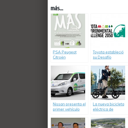
más...
PSA Peugeot
Toyota estableció
Citroën
su Desafío
comprometido con
Ambiental 2050
el medio ambiente
Nissan presenta el
La nueva bicicleta
primer vehículo
eléctrica de
impulsado por una
Peugeot también
célula de óxido
es plegable
sólido de bioetanol