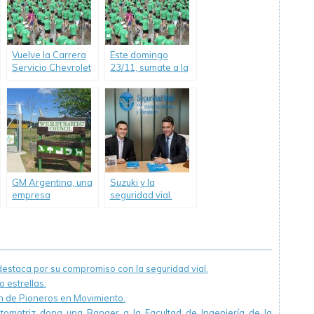
vehículos a
entidades
educativas en todo
el país
Vuelve la Carrera
Este domingo
Servicio Chevrolet
23/11, sumate a la
10K a Buenos
carrera solidaria
Aires
Servicio Chevrolet
10K en Buenos
Aires y participá
del sorteo de un
auto cero KM
GM Argentina, una
Suzuki y la
empresa
seguridad vial.
comprometida con
la Responsabilidad
Social Empresaria,
celebró el Día
Mundial del Medio
staca por su compromiso con la seguridad vial.
Ambiente
 estrellas.
ón de Pioneros en Movimiento.
utomotriz dona una Ranger a la Facultad de Ingeniería de la