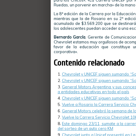
para los Chicos», «La Carrera UNICEF por 
Ruedas, un porvenir en marcha» de la mano 
La 8ª edición de la Carrera por la Educaci
mientras que la de Rosario en su 2ª edici
acumulado de $3.569.200 que se destinará 
los adolescentes puedan acceder a una escu
Bernardo García
, Gerente de Comunicacio
Chevrolet estamos muy orgullosos de acompa
favor de la educación que constituye u
corporativa».
Contenido relacionado
Chevrolet y UNICEF siguen sumando “S
Chevrolet y UNICEF siguen sumando “So
General Motors Argentina y sus conces
a entidades educativas en todo el país
Chevrolet y UNICEF siguen sumando “So
Vuelve a Rosario la Carrera Servicio Ch
General Motors celebró la semana de l
Vuelve la Carrera Servicio Chevrolet 1
Este domingo 23/11, sumate a la carrer
del sorteo de un auto cero KM
Chevrolet junto a Unicef presentó en La