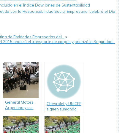
cluida en el Índice Dow Jones de Sustentabilidad
ida con la Responsabilidad Social Empresaria, celebró el Día
na de Entidades Empresarias del…
»
 2015 analizó el transporte de cargas y priorizó la Seguridad…
General Motors
Chevrolet y UNICEF
Argentina y sus
siguen sumando
concesionarios
“Sonrisas sobre
Chevrolet
Ruedas”.
realizaron nuevas
donaciones de