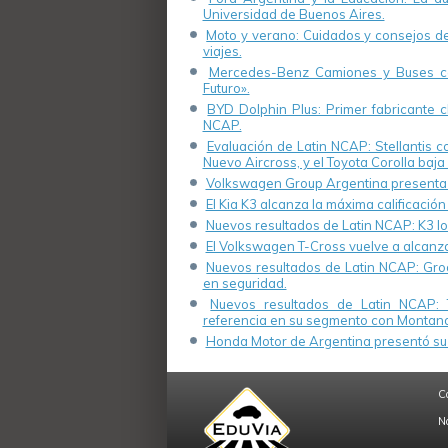
Universidad de Buenos Aires.
Moto y verano: Cuidados y consejos de 
viajes.
Mercedes-Benz Camiones y Buses cel
Futuro».
BYD Dolphin Plus: Primer fabricante ch
NCAP.
Evaluación de Latin NCAP: Stellantis 
Nuevo Aircross, y el Toyota Corolla baja 
Volkswagen Group Argentina presenta s
El Kia K3 alcanza la máxima calificación
Nuevos resultados de Latin NCAP: K3 log
El Volkswagen T-Cross vuelve a alcanza
Nuevos resultados de Latin NCAP: Groo
en seguridad.
Nuevos resultados de Latin NCAP: 
referencia en su segmento con Montana
Honda Motor de Argentina presentó su 
C
N