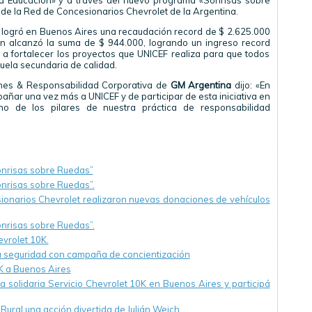
la Educación» y a través del nuevo programa «Sonrisas sobre
de la Red de Concesionarios Chevrolet de la Argentina.
ón logró en Buenos Aires una recaudación record de $ 2.625.000
ón alcanzó la suma de $ 944.000, logrando un ingreso record
a fortalecer los proyectos que UNICEF realiza para que todos
ela secundaria de calidad.
nes & Responsabilidad Corporativa de
GM Argentina
dijo: «En
ñar una vez más a UNICEF y de participar de esta iniciativa en
no de los pilares de nuestra práctica de responsabilidad
onrisas sobre Ruedas”
nrisas sobre Ruedas”.
ionarios Chevrolet realizaron nuevas donaciones de vehículos
nrisas sobre Ruedas”.
evrolet 10K.
a seguridad con campaña de concientización
0K a Buenos Aires
a solidaria Servicio Chevrolet 10K en Buenos Aires y participá
 Rural una acción divertida de Julián Weich