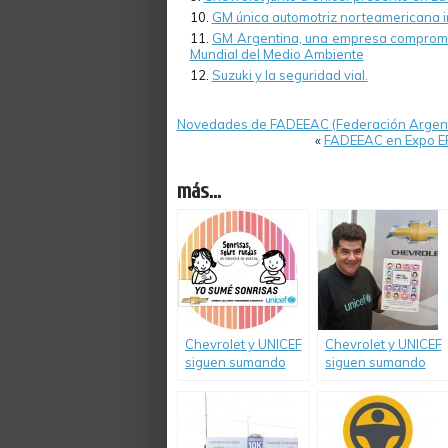
GM única automotriz norteamericana in
GM Argentina, una empresa compromet
Mundial del Medio Ambiente
Suzuki y la seguridad vial.
Novedades de FADEEAC (Federación Argenti
«
FADEEAC en Expo EFI
más...
Chevrolet y UNICEF
Chevrolet y UNICEF
siguen sumando
siguen sumando
“Sonrisas sobre
“Sonrisas sobre
Ruedas”
Ruedas”.