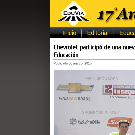
Inicio
Editorial
Educa
Chevrolet participó de una nuev
Educación
Publicado
30 marzo, 2015