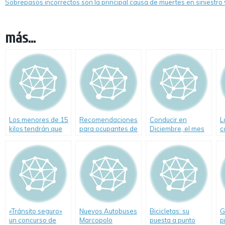
Sobrepasos incorrectos son la principal causa de muertes en siniestro v
más...
Los menores de 15
Recomendaciones
Conducir en
L
kilos tendrán que
para ocupantes de
Diciembre, el mes
c
viajar en sillita
un colectivo en
más peligroso del
o
caso de incendio
año
«Tránsito seguro»
Nuevos Autobuses
Bicicletas: su
G
un concurso de
Marcopolo
puesta a punto
p