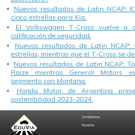
Nuevos resultados de Latin NCAP: K
cinco estrellas para Kia.
El Volkswagen T-Cross vuelve a 
calificación de seguridad.
Nuevos resultados de Latin NCAP: 
estrellas, mientras que el T-Cross se d
Nuevos resultados de Latin NCAP: T
Raize mientras General Motors e
segmento con Montana.
Honda Motor de Argentina prese
sostenibilidad 2023-2024.
Contáctenos
Nosotros