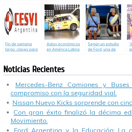
Allianz
d
Bicentenario que
d
ya tiene ganador
Fin de semana
Autos económicos
Según un estudio
“
largo: claves para
en América Latina
de Ford, una de
q
viajar seguros
y el Caribe siguen
cada tres personas
S
significando “cero
no utiliza el
u
estrellas en
cinturón de
v
Noticias Recientes
seguridad”.
seguridad trasero.
s
d
Mercedes-Benz Camiones y Buses
compromiso con la seguridad vial.
Nissan Nuevo Kicks sorprende con cinco
Con gran éxito finalizó la décima ed
Movimiento.
Ford Argentina y la Educación: La 