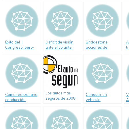
Éxito del II
Déficit de visión
Bridgestone,
A
Congreso Ibero-
ante el volante:
acciones de
t
Americano de
peligro de muerte
verano en la costa
m
Seguridad Vial
argentina
(CISEV) en Buenos
Aires
Los autos más
Cómo realizar una
Conducir un
V
seguros de 2008
conducción
vehículo
A
económica y
"
ecológica