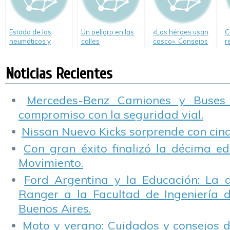
Estado de los
Un peligro en las
«Los héroes usan
C
neumáticos y
calles
casco». Consejos
r
seguridad V
de Zanella
c
p
Noticias Recientes
Mercedes-Benz Camiones y Buses
compromiso con la seguridad vial.
Nissan Nuevo Kicks sorprende con cinco
Con gran éxito finalizó la décima ed
Movimiento.
Ford Argentina y la Educación: La 
Ranger a la Facultad de Ingeniería 
Buenos Aires.
Moto y verano: Cuidados y consejos d