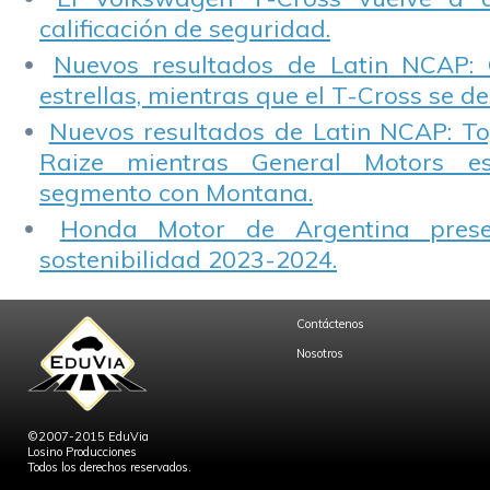
calificación de seguridad.
Nuevos resultados de Latin NCAP: 
estrellas, mientras que el T-Cross se d
Nuevos resultados de Latin NCAP: T
Raize mientras General Motors e
segmento con Montana.
Honda Motor de Argentina prese
sostenibilidad 2023-2024.
Contáctenos
Nosotros
©2007-2015 EduVia
Losino Producciones
Todos los derechos reservados.