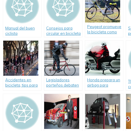
Peugeot promueve
Manual del buen
Consejos para
S
la bicicleta como
ciclista
circular en bicicleta
p
alternativa de
s
movilidad
Accidentes en
Legisladores
Honda prepara un
T
bicicleta, tips para
porteños debaten
airbag para
c
evitarlos
un proyecto para
scooters
s
prohibir circular en
R
bicicleta con
celular o
auriculares