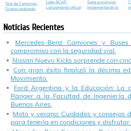
Latin NCAP:
Siete provincias
C
Test de Camiones
Lanzamiento oficial
implementarán la
r
Scania realizado
de resultados, Fase
Revisión Técnica
M
por Autotécnica en
III.
Obligatoria
G
Tandil
Noticias Recientes
Mercedes-Benz Camiones y Buses
compromiso con la seguridad vial.
Nissan Nuevo Kicks sorprende con cinco
Con gran éxito finalizó la décima ed
Movimiento.
Ford Argentina y la Educación: La 
Ranger a la Facultad de Ingeniería 
Buenos Aires.
Moto y verano: Cuidados y consejos d
para tenerla en condiciones y disfrutar 