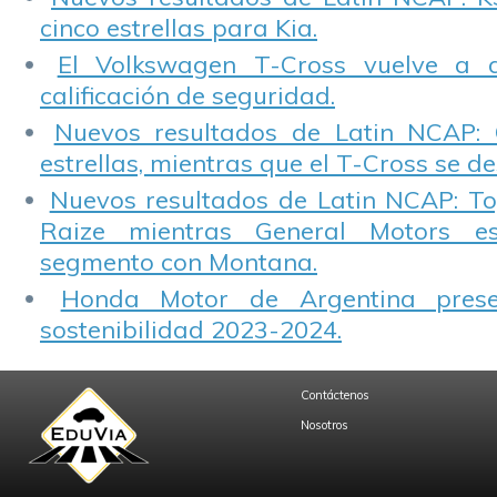
cinco estrellas para Kia.
El Volkswagen T-Cross vuelve a 
calificación de seguridad.
Nuevos resultados de Latin NCAP: 
estrellas, mientras que el T-Cross se d
Nuevos resultados de Latin NCAP: T
Raize mientras General Motors e
segmento con Montana.
Honda Motor de Argentina prese
sostenibilidad 2023-2024.
Contáctenos
Nosotros