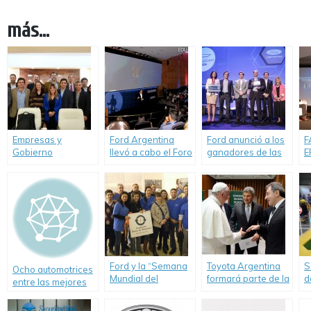
más...
Empresas y
Ford Argentina
Ford anunció a los
F
Gobierno
llevó a cabo el Foro
ganadores de las
E
compartieron
Futuro de la
Iniciativas Globales
t
experiencias de
Movilidad.
de Innovación en
c
RSE y Seguridad
Movilidad.
S
Vial
Ford y la “Semana
Toyota Argentina
S
Ocho automotrices
Mundial del
formará parte de la
d
entre las mejores
Voluntariado”.
Red Mundial de
e
empresas de 2013
Escuelas del Papa
p