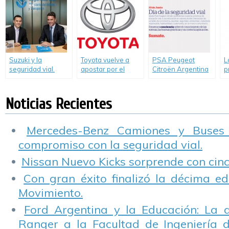
Francisco
V
Suzuki y la
Toyota vuelve a
PSA Peugeot
L
seguridad vial.
apostar por el
Citroën Argentina
p
trabajo con su
celebra el día de la
u
cadena de valor.
Seguridad Vial y
S
refuerza su
Noticias Recientes
compromiso
Mercedes-Benz Camiones y Buses
compromiso con la seguridad vial.
Nissan Nuevo Kicks sorprende con cinco
Con gran éxito finalizó la décima ed
Movimiento.
Ford Argentina y la Educación: La 
Ranger a la Facultad de Ingeniería 