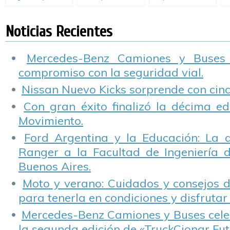
concesionarios
entender las
comprometida con
M
Chevrolet
peligrosas
la Responsabilidad
c
realizaron nuevas
consecuencias de
Social Empresaria,
s
Noticias Recientes
donaciones de
conducir bajo los
celebró el Día
vehículos a
efectos de las
Mundial del Medio
entidades
drogas.
Ambiente
Mercedes-Benz Camiones y Buses
educativas en todo
compromiso con la seguridad vial.
el país
Nissan Nuevo Kicks sorprende con cinco
Con gran éxito finalizó la décima ed
Movimiento.
Ford Argentina y la Educación: La 
Ranger a la Facultad de Ingeniería 
Buenos Aires.
Moto y verano: Cuidados y consejos d
para tenerla en condiciones y disfrutar 
Mercedes-Benz Camiones y Buses cele
la segunda edición de «TruckCionar Fut