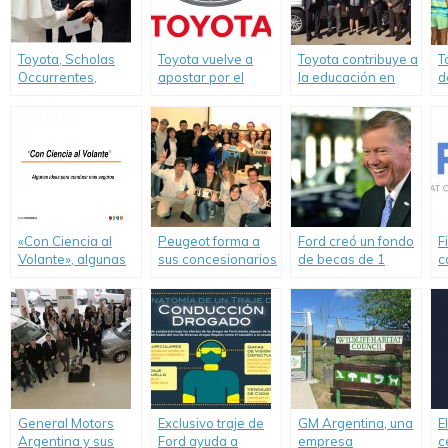
Toyota, Scholas
Toyota vuelve a
Toyota contribuye a
T
Occurrentes,
apostar por el
la educación en
d
Fundación Pescar
trabajo con su
escuelas técnicas.
“
y Smata
cadena de valor.
e
inauguraron un
Centro de
Formación en
Zárate
«Con Ciencia al
Peugeot forma a
Ford creó un fondo
F
Volante», algunas
sus concesionarios
de becas de 1
c
ideas para
en la práctica
millón de dólares
S
conducir más
cotidiana de
en honor a Alan
C
seguros
valores.
Mulally.
General Motors
Exclusivo traje de
GM Argentina, una
E
Argentina y sus
Ford ayuda a
empresa
c