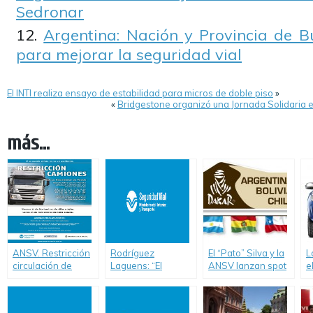
Sedronar
Argentina: Nación y Provincia de B
para mejorar la seguridad vial
El INTI realiza ensayo de estabilidad para micros de doble piso
»
«
Bridgestone organizó una Jornada Solidaria 
más...
ANSV. Restricción
Rodríguez
El “Pato” Silva y la
L
circulación de
Laguens: “El
ANSV lanzan spot
e
camiones en rutas
exceso de
de seguridad vial
s
fin de semana
velocidad en moto
v
largo 22/11 y 25/11
es más riesgoso