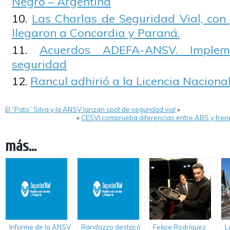
Negro – Argentina
Las Charlas de Seguridad Vial, con
llegaron a Concordia y Paraná.
Acuerdos ADEFA-ANSV. Implem
seguridad
Rancul adhirió a la Licencia Naciona
El “Pato” Silva y la ANSV lanzan spot de seguridad vial
»
«
CESVI comprueba diferencias entre ABS y fren
más...
Informe de la ANSV
Randazzo destacó
Felipe Rodríguez
L