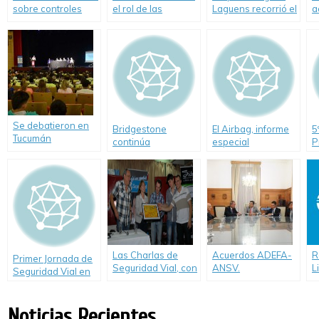
sobre controles
el rol de las
Laguens recorrió el
a
realizados el fin de
asociaciones de
nuevo Centro de
s
semana largo
familiares y pidió al
Capacitación de
R
Congreso “que
Fadeeac, ubicado
N
trate el proyecto de
en Escobar.
Alcohol 0 en rutas
Se debatieron en
Bridgestone
El Airbag, informe
5
Tucumán
continúa
especial
P
estrategias para
trabajando en pos
S
reducir incidentes
de la Seguridad
P
viales
Vial
Las Charlas de
Acuerdos ADEFA-
R
Primer Jornada de
Seguridad Vial, con
ANSV.
L
Seguridad Vial en
Juan María
Implementación
d
Las Grutas – Rio
Traverso llegaron a
items de seguridad
Negro – Argentina
Concordia y
Noticias Recientes