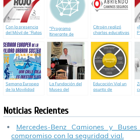
c
S
Con la presencia
Citroën realizó
«
"Programa
del Móvil de “Rutas
charlas educativas
P
Itinerante de
en Rojo” en
en Córdoba.
v
Educación para la
Tilisarao y San Luis,
d
Seguridad Vial
el Grupo Sancor
Seguros renueva
su compromiso con
la Seguridad Vial
Semana Europea
La Fundación del
Educación Vial un
Z
de la Movilidad
Museo del
asunto de
c
bajo el lema «Una
Automóvil llevó a
Educación humana
f
calle mejor es tu
cabo una charla
integral
c
elección»
sobre Seguridad
Noticias Recientes
Vial.
Mercedes-Benz Camiones y Buses
compromiso con la seguridad vial.