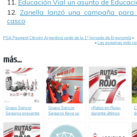
Educación Vial un asunto de Educac
Zanella lanzó una campaña para 
casco
PSA Peugeot Citroën Argentina sede de la 1ª Jornada de Ergonomía
»
«
Las esquinas más ru
más...
Grupo Sancor
Grupo Sancor
«Rutas en Rojo»
C
Seguros presenta
Seguros lleva su
durante últimos
d
el nuevo portal
móvil del programa
días de junio en la
e
web Rutas en Rojo
«Rutas en Rojo» a
localidad de Ceres,
R
Formosa
Santa Fe
S
r