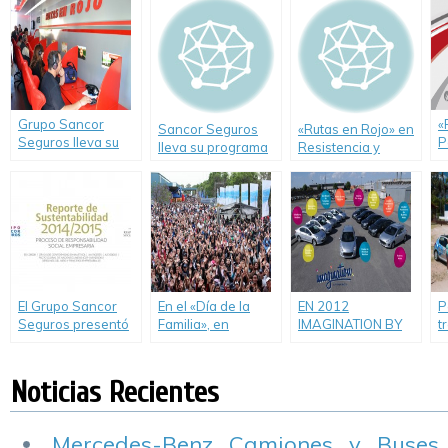
Santa Fe
Sancor Seguros
e
renueva su
S
compromiso con la
s
Seguridad Vial
l
Grupo Sancor
«
Sancor Seguros
«Rutas en Rojo» en
Seguros lleva su
P
lleva su programa
Resistencia y
móvil del programa
v
«Rutas en Rojo» a
Corrientes
«Rutas en Rojo» a
d
la Provincia de
Formosa
Chaco
El Grupo Sancor
En el «Día de la
EN 2012
P
Seguros presentó
Familia», en
IMAGINATION BY
t
su décimo Reporte
Pacheco,
PEUGEOT
3
de Sustentabilidad
Volkswagen
RECORRIÓ 16
e
Argentina reunió a
VECES LA
#
Noticias Recientes
14.000 visitantes.
ARGENTINA
Mercedes-Benz Camiones y Buses