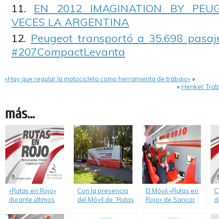
EN 2012 IMAGINATION BY PEU
VECES LA ARGENTINA
Peugeot transportó a 35.698 pasaj
#207CompactLevanta
«Hay que regular la motocicleta como herramienta de trabajo»
»
«
Henkel: Trab
más...
«Rutas en Rojo»
Con la presencia
El Móvil «Rutas en
C
durante últimos
del Móvil de “Rutas
Rojo» de Sancor
d
días de junio en la
en Rojo” en
Seguros visita
e
localidad de Ceres,
Rafaela, el Grupo
Neuquén
T