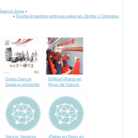
 Buenos Aires
»
«
Toyota Argentina pintó escuelas en Zárate y Campana.
Grupo Sancor
El Móvil «Rutas en
Seguros presenta
Rojo» de Sancor
el nuevo portal
Seguros visita
web Rutas en Rojo
Neuquén
Sancor Seguros
«Rutas en Rojo» en