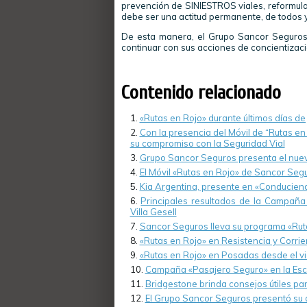
prevención de SINIESTROS viales, reformula
debe ser una actitud permanente, de todos y
De esta manera, el Grupo Sancor Seguros 
continuar con sus acciones de concientizació
Contenido relacionado
«Rutas en Rojo» durante últimos días de 
Con la presencia del Móvil de “Rutas en
su compromiso con la Seguridad Vial
Grupo Sancor Seguros presenta el nuev
El Móvil «Rutas en Rojo» de Sancor Seg
Kia Argentina, presente en «Conducien
Principales resultados de la Campaña
Villa Gesell
Sancor Seguros lleva su programa «Ruta
«Rutas en Rojo» en Resistencia y Corrie
«Rutas en Rojo» en Posadas desde el vi
Campaña «Pasajero Seguro» en la Escu
Bridgestone brinda consejos útiles para
El Grupo Sancor Seguros presentó su 