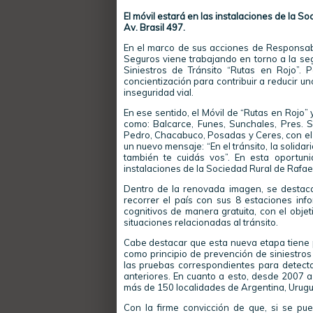
El móvil estará en las instalaciones de la 
Av. Brasil 497.
En el marco de sus acciones de Responsab
Seguros viene trabajando en torno a la se
Siniestros de Tránsito “Rutas en Rojo”. 
concientización para contribuir a reducir un
inseguridad vial.
En ese sentido, el Móvil de “Rutas en Rojo” 
como: Balcarce, Funes, Sunchales, Pres. 
Pedro, Chacabuco, Posadas y Ceres, con e
un nuevo mensaje: “En el tránsito, la solida
también te cuidás vos”. En esta oportun
instalaciones de la Sociedad Rural de Rafael
Dentro de la renovada imagen, se destaca
recorrer el país con sus 8 estaciones info
cognitivos de manera gratuita, con el obje
situaciones relacionadas al tránsito.
Cabe destacar que esta nueva etapa tiene por
como principio de prevención de siniestros v
las pruebas correspondientes para detecta
anteriores. En cuanto a esto, desde 2007 a
más de 150 localidades de Argentina, Urug
Con la firme convicción de que, si se pu