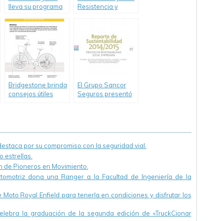
lleva su programa
Resistencia y
«Rutas en Rojo» a
Corrientes
la Provincia de
Chaco
Bridgestone brinda
El Grupo Sancor
consejos útiles
Seguros presentó
para ciclistas
su décimo Reporte
de Sustentabilidad
staca por su compromiso con la seguridad vial.
 estrellas.
ón de Pioneros en Movimiento.
utomotriz dona una Ranger a la Facultad de Ingeniería de la
Moto Royal Enfield para tenerla en condiciones y disfrutar los
ebra la graduación de la segunda edición de «TruckCionar