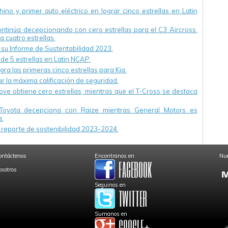
ino y primer auto eléctrico en lograr cinco estrellas en Latin
continúa decepcionando con cero estrellas para el C3 Aircross.
a cuatro estrellas.
u Informe de Sustentabilidad 2023.
 de 5 estrellas en Latin NCAP.
ra las primeras cinco estrellas para Kia.
r la máxima calificación de seguridad.
ve obtiene cero estrellas, mientras que el T-Cross se destaca
Toyota decepciona con Raize mientras General Motors es
.
reporte de sostenibilidad 2023-2024.
ontáctenos
Encontranos en
Nue
osotros
Seguinos en
Sumanos en