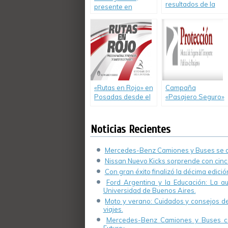
resultados de la
presente en
Campaña de
«Conduciendo a
Prevención Vial
Conciencia».
con Unidad de
Diagnosis Móvil
(UDM) en Villa
Gesell
«Rutas en Rojo» en
Campaña
Posadas desde el
«Pasajero Seguro»
viernes 7 al
en la Escuela Nº
domingo 9 de junio
6386 «Cayetano
Silva» de Rosario,
Noticias Recientes
Pcia de Santa Fe
Mercedes-Benz Camiones y Buses se de
Nissan Nuevo Kicks sorprende con cinco
Con gran éxito finalizó la décima edici
Ford Argentina y la Educación: La a
Universidad de Buenos Aires.
Moto y verano: Cuidados y consejos de 
viajes.
Mercedes-Benz Camiones y Buses cel