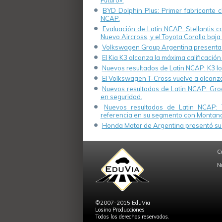
Futuro».
BYD Dolphin Plus: Primer fabricante ch
NCAP.
Evaluación de Latin NCAP: Stellantis 
Nuevo Aircross, y el Toyota Corolla baja 
Volkswagen Group Argentina presenta s
El Kia K3 alcanza la máxima calificación
Nuevos resultados de Latin NCAP: K3 log
El Volkswagen T-Cross vuelve a alcanza
Nuevos resultados de Latin NCAP: Groo
en seguridad.
Nuevos resultados de Latin NCAP: 
referencia en su segmento con Montana
Honda Motor de Argentina presentó su 
C
N
©2007-2015 EduVia
Losino Producciones
Todos los derechos reservados.