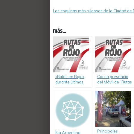
Las esquinas más ruidosas de la Ciudad de
más...
«Rutas en Rojo»
Con la presencia
durante últimos
del Móvil de “Rutas
días de junio en la
en Rojo” en
localidad de Ceres,
Tilisarao y San Luis,
Santa Fe
el Grupo Sancor
Seguros renueva
su compromiso con
la Seguridad Vial
Principales
Kia Argentina,