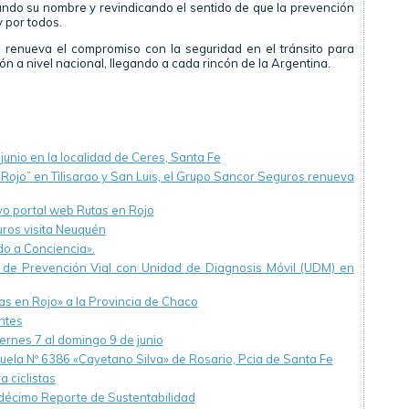
ndo su nombre y revindicando el sentido de que la prevención
 por todos.
renueva el compromiso con la seguridad en el tránsito para
n a nivel nacional, llegando a cada rincón de la Argentina.
junio en la localidad de Ceres, Santa Fe
 Rojo” en Tilisarao y San Luis, el Grupo Sancor Seguros renueva
o portal web Rutas en Rojo
uros visita Neuquén
do a Conciencia».
 de Prevención Vial con Unidad de Diagnosis Móvil (UDM) en
s en Rojo» a la Provincia de Chaco
ntes
ernes 7 al domingo 9 de junio
ela Nº 6386 «Cayetano Silva» de Rosario, Pcia de Santa Fe
 ciclistas
décimo Reporte de Sustentabilidad