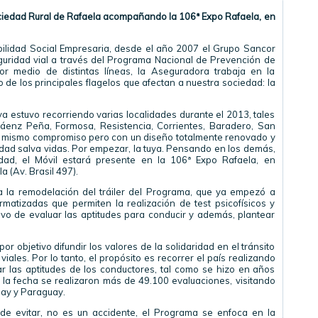
Sociedad Rural de Rafaela acompañando la 106ª Expo Rafaela, en
ilidad Social Empresaria, desde el año 2007 el Grupo Sancor
guridad vial a través del Programa Nacional de Prevención de
Por medio de distintas líneas, la Aseguradora trabaja en la
o de los principales flagelos que afectan a nuestra sociedad: la
ya estuvo recorriendo varias localidades durante el 2013, tales
Sáenz Peña, Formosa, Resistencia, Corrientes, Baradero, San
l mismo compromiso pero con un diseño totalmente renovado y
ridad salva vidas. Por empezar, la tuya. Pensando en los demás,
idad, el Móvil estará presente en la 106ª Expo Rafaela, en
a (Av. Brasil 497).
 la remodelación del tráiler del Programa, que ya empezó a
rmatizadas que permiten la realización de test psicofísicos y
tivo de evaluar las aptitudes para conducir y además, plantear
 objetivo difundir los valores de la solidaridad en el tránsito
iales. Por lo tanto, el propósito es recorrer el país realizando
r las aptitudes de los conductores, tal como se hizo en años
 la fecha se realizaron más de 49.100 evaluaciones, visitando
uay y Paraguay.
ede evitar, no es un accidente, el Programa se enfoca en la