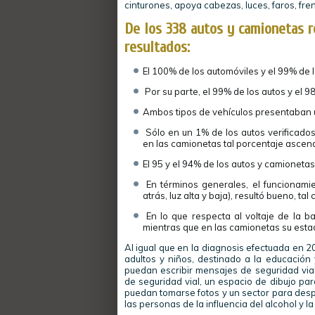
cinturones, apoya cabezas, luces, faros, fre
De los 338 autos y camionetas r
resultados:
El 100% de los automóviles y el 99% de 
Por su parte, el 99% de los autos y el
Ambos tipos de vehículos presentaban un
Sólo en un 1% de los autos verificado
en las camionetas tal porcentaje ascend
El 95 y el 94% de los autos y camioneta
En términos generales, el funcionamie
atrás, luz alta y baja), resultó bueno, ta
En lo que respecta al voltaje de la ba
mientras que en las camionetas su esta
Al igual que en la diagnosis efectuada en 2
adultos y niños, destinado a la educación 
puedan escribir mensajes de seguridad via
de seguridad vial, un espacio de dibujo pa
puedan tomarse fotos y un sector para despla
las personas de la influencia del alcohol y l