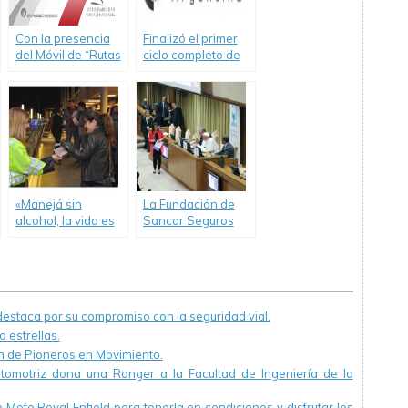
Con la presencia
Finalizó el primer
del Móvil de “Rutas
ciclo completo de
en Rojo” en
Educación Vial
Tilisarao y San Luis,
«Creciendo
el Grupo Sancor
Seguros»
Seguros renueva
su compromiso con
la Seguridad Vial
«Manejá sin
La Fundación de
alcohol, la vida es
Sancor Seguros
frágil», nueva
participó del VI
campaña con
Congreso Mundial
participación de
de Scholas
Cesvi Argentina
Occurrentes
staca por su compromiso con la seguridad vial.
 estrellas.
ón de Pioneros en Movimiento.
utomotriz dona una Ranger a la Facultad de Ingeniería de la
Moto Royal Enfield para tenerla en condiciones y disfrutar los