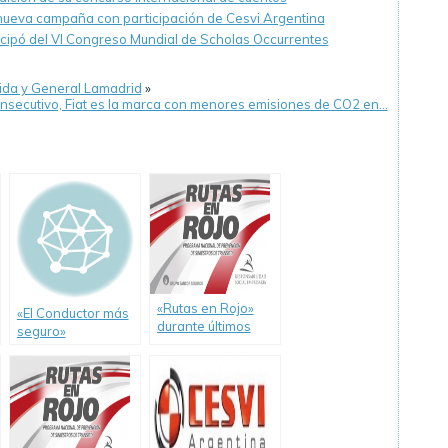
», nueva campaña con participación de Cesvi Argentina
cipó del VI Congreso Mundial de Scholas Occurrentes
rida y General Lamadrid
»
nsecutivo, Fiat es la marca con menores emisiones de CO2 en…
«Rutas en Rojo»
«El Conductor más
durante últimos
seguro»
días de junio en la
presentación en
localidad de Ceres,
Video
Santa Fe