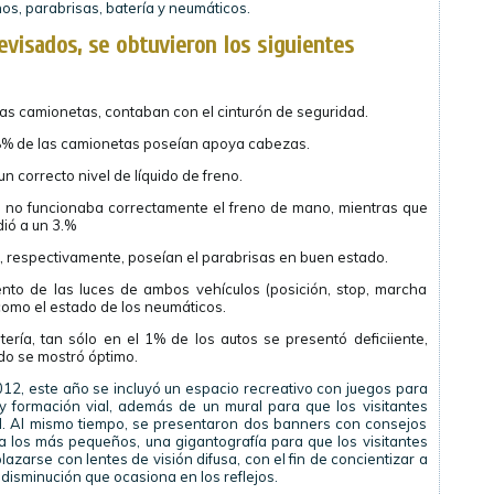
nos, parabrisas, batería y neumáticos.
evisados, se obtuvieron los siguientes
las camionetas, contaban con el cinturón de seguridad.
 98% de las camionetas poseían apoya cabezas.
 correcto nivel de líquido de freno.
s no funcionaba correctamente el freno de mano, mientras que
ió a un 3.%
s, respectivamente, poseían el parabrisas en buen estado.
nto de las luces de ambos vehículos (posición, stop, marcha
l como el estado de los neumáticos.
tería, tan sólo en el 1% de los autos se presentó deficiiente,
do se mostró óptimo.
012, este año se incluyó un espacio recreativo con juegos para
y formación vial, además de un mural para que los visitantes
l. Al mismo tiempo, se presentaron dos banners con consejos
ra los más pequeños, una gigantografía para que los visitantes
zarse con lentes de visión difusa, con el fin de concientizar a
a disminución que ocasiona en los reflejos.