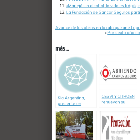
«Manejá sin alcohol, la vida es frágil
La Fundación de Sancor Seguros parti
Avance de las obras en la ruta que une Lap
«
Por sexto año co
más...
CESVI Y CITROËN
Kia Argentina,
renuevan su
presente en
compromiso con la
«Conduciendo a
prevención vial
Conciencia».