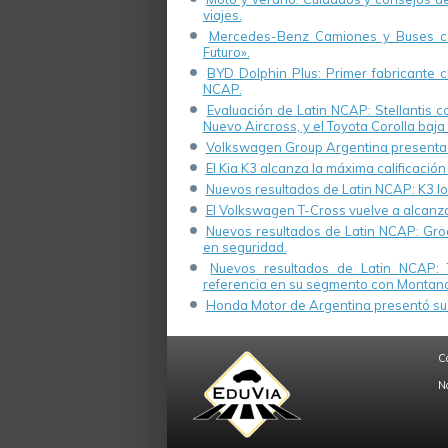
viajes.
Mercedes-Benz Camiones y Buses cel
Futuro».
BYD Dolphin Plus: Primer fabricante ch
NCAP.
Evaluación de Latin NCAP: Stellantis 
Nuevo Aircross, y el Toyota Corolla baja 
Volkswagen Group Argentina presenta s
El Kia K3 alcanza la máxima calificación
Nuevos resultados de Latin NCAP: K3 log
El Volkswagen T-Cross vuelve a alcanza
Nuevos resultados de Latin NCAP: Groo
en seguridad.
Nuevos resultados de Latin NCAP: 
referencia en su segmento con Montana
Honda Motor de Argentina presentó su 
C
N