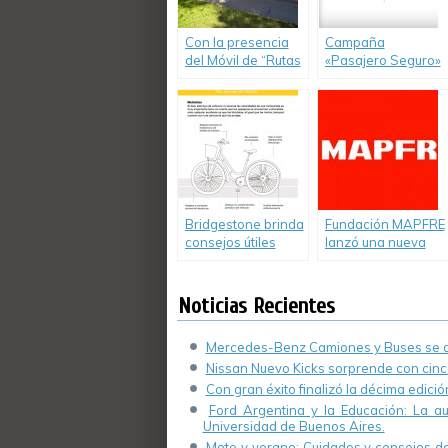
Con la presencia
Campaña
del Móvil de “Rutas
«Pasajero Seguro»
en Rojo” en
en la Escuela Nº
Rafaela, el Grupo
6386 «Cayetano
Sancor Seguros
Silva» de Rosario,
renueva su
Pcia de Santa Fe
compromiso con la
Seguridad Vial
Bridgestone brinda
Fundación MAPFRE
consejos útiles
lanzó una nueva
para ciclistas
edición de su
concurso
internacional de
Noticias Recientes
cuentos
Mercedes-Benz Camiones y Buses se de
Nissan Nuevo Kicks sorprende con cinco
Con gran éxito finalizó la décima edici
Ford Argentina y la Educación: La a
Universidad de Buenos Aires.
Moto y verano: Cuidados y consejos de 