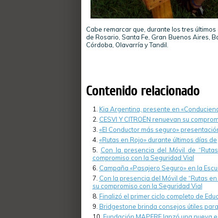
Cabe remarcar que, durante los tres últimos
de Rosario, Santa Fe, Gran Buenos Aires, B
Córdoba, Olavarría y Tandil.
Contenido relacionado
Kia Argentina, presente en «Conducien
CESVI Y CITROËN renuevan su compromis
«El Conductor más seguro» presentació
«Rutas en Rojo» durante últimos días de 
Con la presencia del Móvil de “Ruta
compromiso con la Seguridad Vial
Campaña «Pasajero Seguro» en la Escue
Con la presencia del Móvil de “Rutas en
su compromiso con la Seguridad Vial
Finalizó el primer ciclo completo de Ed
Bridgestone brinda consejos útiles para 
Fundación MAPFRE lanzó una nueva edi