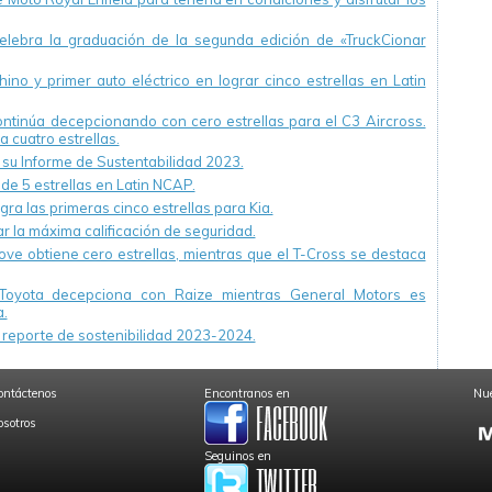
ebra la graduación de la segunda edición de «TruckCionar
ino y primer auto eléctrico en lograr cinco estrellas en Latin
continúa decepcionando con cero estrellas para el C3 Aircross.
a cuatro estrellas.
u Informe de Sustentabilidad 2023.
 de 5 estrellas en Latin NCAP.
ra las primeras cinco estrellas para Kia.
r la máxima calificación de seguridad.
ve obtiene cero estrellas, mientras que el T-Cross se destaca
Toyota decepciona con Raize mientras General Motors es
.
reporte de sostenibilidad 2023-2024.
ontáctenos
Encontranos en
Nue
osotros
Seguinos en