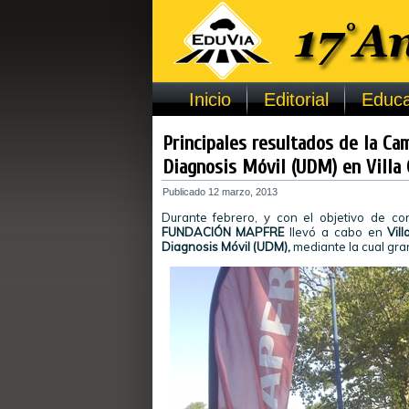
Inicio
Editorial
Educa
Principales resultados de la Ca
Diagnosis Móvil (UDM) en Villa 
Publicado
12 marzo, 2013
Durante febrero, y con el objetivo de c
FUNDACIÓN MAPFRE
llevó a cabo en
Vil
Diagnosis Móvil (UDM),
mediante la cual gran