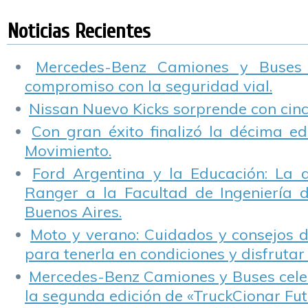
de Peugeot para
de Postventa
vehículo en Jujuy
d
crear conciencia
l
Noticias Recientes
Mercedes-Benz Camiones y Buses
compromiso con la seguridad vial.
Nissan Nuevo Kicks sorprende con cinco
Con gran éxito finalizó la décima ed
Movimiento.
Ford Argentina y la Educación: La 
Ranger a la Facultad de Ingeniería 
Buenos Aires.
Moto y verano: Cuidados y consejos d
para tenerla en condiciones y disfrutar 
Mercedes-Benz Camiones y Buses cele
la segunda edición de «TruckCionar Fut