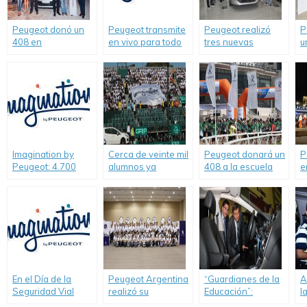
Peugeot donó un
Peugeot transmite
Peugeot realizó
P
408 en
en vivo para todo
tres nuevas
u
#SummerbyPeugeot.
el país la
donaciones de
d
presentación de su
autos a escuelas
Programa de RSE
técnicas de la
Ciudad de Buenos
Aires
Imagination by
Cerca de veinte mil
Peugeot donará un
P
Peugeot: 4.700
alumnos ya
408 a la escuela
e
alumnos de 13
recibieron los
ganadora de la
P
provincias
talleres de Peugeot
«Carrera
recibieron los
Fundación Pescar».
talleres de
Peugeot.
En el Día de la
Peugeot Argentina
“Guardianes de la
A
Seguridad Vial
realizó su
Educación”:
l
nuevas acciones
Olimpiada Nacional
entrega de un
d