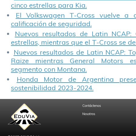
cinco estrellas para Kia.
El Volkswagen T-Cross vuelve a 
calificación de seguridad.
Nuevos resultados de Latin NCAP: 
estrellas, mientras que el T-Cross se d
Nuevos resultados de Latin NCAP: T
Raize mientras General Motors e
segmento con Montana.
Honda Motor de Argentina prese
sostenibilidad 2023-2024.
Contáctenos
Nosotros