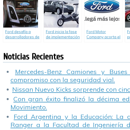
huella de carbono.
en compromiso a la
lucha contra el
cáncer de mamas.
Ford desafía a
Ford inicia la fase
Ford Motor
F
desarrolladores de
de implementación
Company acorta el
p
todo el mundo a
de su Plan de
camino al futuro:
c
crear aplicaciones
Movilidad
Informe de
j
para evitar
Inteligente.
sustentabilidad
c
Noticias Recientes
congestionamientos
2014-2015 con
de tránsito.
resultados
destacados.
Mercedes-Benz Camiones y Buses
compromiso con la seguridad vial.
Nissan Nuevo Kicks sorprende con cinco
Con gran éxito finalizó la décima ed
Movimiento.
Ford Argentina y la Educación: La 
Ranger a la Facultad de Ingeniería 