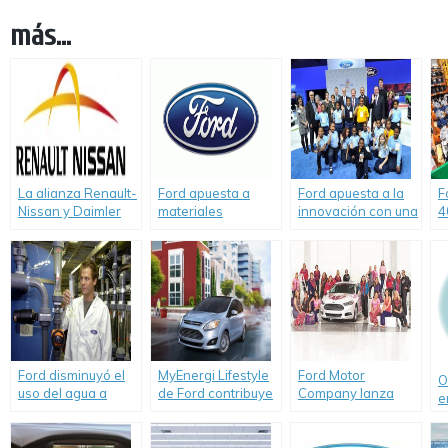
más...
La alianza Renault-
Ford apuesta a
Ford apuesta a la
F
Nissan y Daimler
materiales
innovación con una
4
firmaron un
sustentables para
importante
p
acuerdo con Ford
la fabricación de
donación al
para acelerar la
sus vehículos.
programa
comercialización
Smithsoniano
de la tecnología de
Spark!Lab.
célula de
combustible
eléctrica.
Ford disminuyó el
MyEnergi Lifestyle
Ford Motor
O
uso del agua a
de Ford contribuye
Company lanza
e
nivel mundial un
al ahorro de
una nueva
e
25% desde 2009.
energía y la
campaña de
reducción de la
«Warriors in Pink»