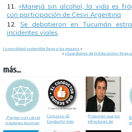
«Manejá sin alcohol, la vida es fr
con participación de Cesvi Argentina
Se debatieron en Tucumán estra
incidentes viales
La movilidad sostenible llega a los museos
»
«
«Guardianes de la Educación» llega a
más...
Concurso «El
Proponen que los
¿Purgan con cárcel
B
Conductor más
infractores de
a quienes lesionan
m
seguro»
tránsito realicen
o matan en
p