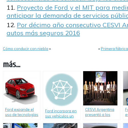
Proyecto de Ford y el MIT para medir
anticipar la demanda de servicios públi
Por décimo año consecutivo CESVI Ar
autos más seguros 2016
Cómo conducir con niebla
»
«
Primera fábric
más...
Ford expande el
CESVI Argentina
F
Ford incorpora en
uso de tecnologías
presentó a los
e
sus vehículos un
eficientes: Sistema
Autos Más Seguros
m
limitador de
auto Start-Stop
de 2012.
c
velocidad para