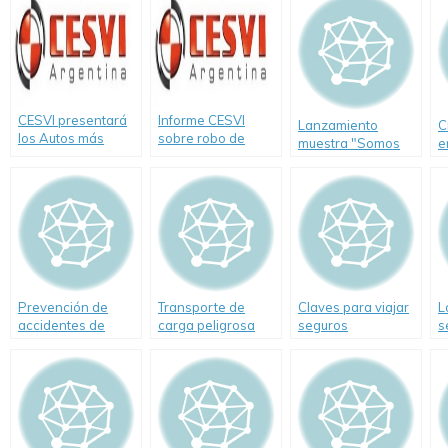
CESVI presentará
Informe CESVI
Lanzamiento
C
los Autos más
sobre robo de
muestra "Somos
e
Seguros de 2012
vehículos: se
pARTE"
A
mantiene la
tendencia alcista
Prevención de
Transporte de
Claves para viajar
L
accidentes de
carga peligrosa
seguros
s
tránsito. Entrevista
c
a un experto de
Cesvi Argentina