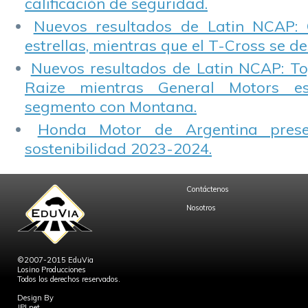
calificación de seguridad.
Nuevos resultados de Latin NCAP: 
estrellas, mientras que el T-Cross se d
Nuevos resultados de Latin NCAP: T
Raize mientras General Motors e
segmento con Montana.
Honda Motor de Argentina prese
sostenibilidad 2023-2024.
Contáctenos
Nosotros
©2007-2015 EduVia
Losino Producciones
Todos los derechos reservados.
Design By
JPLnet