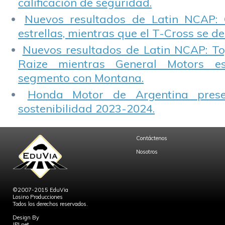
calificación de seguridad.
Nuevos resultados de Latin NCAP: 
estrellas, mientras que el T-Cross se d
Nuevos resultados de Latin NCAP: T
Raize mientras General Motors e
segmento con Montana.
Honda Motor de Argentina prese
sostenibilidad 2023-2024.
Contáctenos
Nosotros
©2007-2015 EduVia
Losino Producciones
Todos los derechos reservados.
Design By
JPLnet