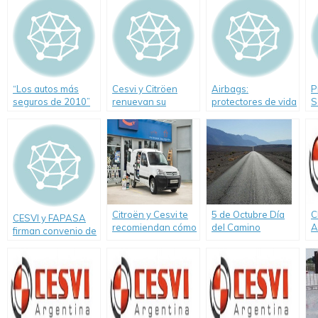
“Los autos más
Cesvi y Citröen
Airbags:
P
seguros de 2010”
renuevan su
protectores de vida
S
compromiso con la
c
prevención vial
p
Citroën y Cesvi te
5 de Octubre Día
C
CESVI y FAPASA
recomiendan cómo
del Camino
A
firman convenio de
ubicar la carga en
O
cooperación en
el auto
c
Seguridad Vial
S