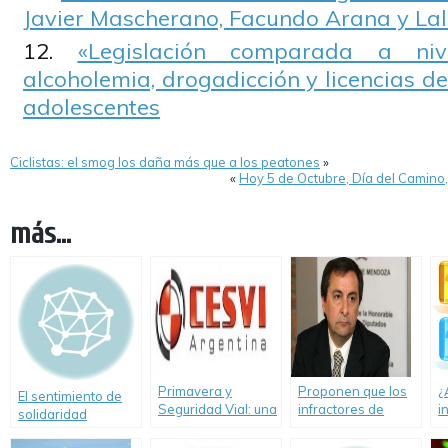
Javier Mascherano, Facundo Arana y Lali
«Legislación comparada a niv
alcoholemia, drogadicción y licencias de
adolescentes
Ciclistas: el smog los daña más que a los peatones
»
«
Hoy 5 de Octubre, Día del Camino,
más...
Primavera y
Proponen que los
¿
El sentimiento de
Seguridad Vial: una
infractores de
i
solidaridad
combinación
tránsito realicen
E
posible
trabajos