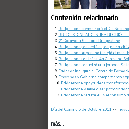
Contenido relacionado
Bridgestone conmemoró el Día Nacional 
BRIDGESTONE ARGENTINA RECIBIÓ EL
2° Caravana Solidaria Bridgestone
Bridgestone presentó el programa «TC 20
Bridgestone Argentina festejó el mes de
Bridgestone realizó su 4a Caravana Sol
Bridgestone organizó una Jornada Solid
Fadeeac inauguró el Centro de Formació
Empresas y Gobierno compartieron expe
Bridgestone apoya ideas transformad
Bridgestone vuelve a ser patrocinado
Bridgestone reduce 40% el consumo de 
Día del Camino 5 de Octubre 2011
»
«
Inaugu
más...