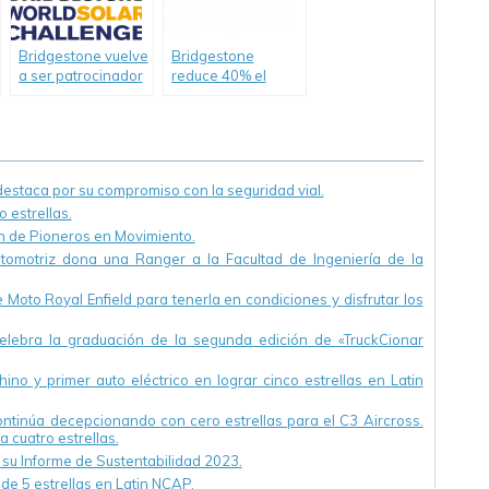
Bridgestone vuelve
Bridgestone
a ser patrocinador
reduce 40% el
del 2017
consumo de agua
Bridgestone World
en su planta de
Solar Challenge
Llavallol
staca por su compromiso con la seguridad vial.
 estrellas.
ón de Pioneros en Movimiento.
utomotriz dona una Ranger a la Facultad de Ingeniería de la
Moto Royal Enfield para tenerla en condiciones y disfrutar los
ebra la graduación de la segunda edición de «TruckCionar
ino y primer auto eléctrico en lograr cinco estrellas en Latin
continúa decepcionando con cero estrellas para el C3 Aircross.
a cuatro estrellas.
u Informe de Sustentabilidad 2023.
 de 5 estrellas en Latin NCAP.