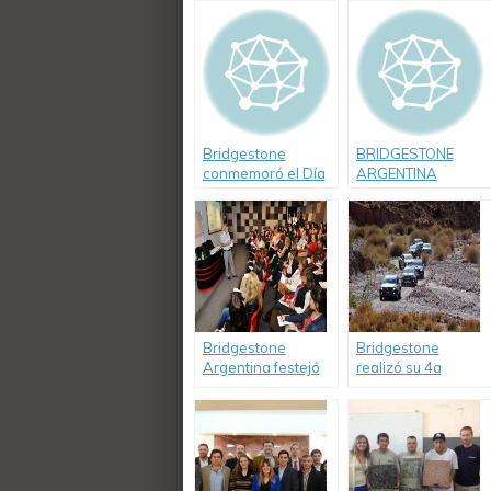
Bridgestone
BRIDGESTONE
conmemoró el Día
ARGENTINA
Nacional de la
RECIBIÓ EL PREMIO
Seguridad Vial.
MERCURIO A LA
EDUCACIÓN
Bridgestone
Bridgestone
Argentina festejó
realizó su 4a
el mes de la mujer
Caravana Solidaria