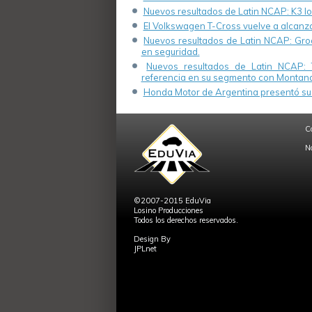
Nuevos resultados de Latin NCAP: K3 log
El Volkswagen T-Cross vuelve a alcanza
Nuevos resultados de Latin NCAP: Groo
en seguridad.
Nuevos resultados de Latin NCAP: 
referencia en su segmento con Montana
Honda Motor de Argentina presentó su 
C
N
©2007-2015 EduVia
Losino Producciones
Todos los derechos reservados.
Design By
JPLnet