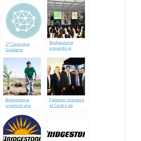
Bridgestone
2° Caravana
presentó el
Solidaria
programa «TC 2000
Bridgestone
va a la escuela» en
tres escuelas de
Llavallol
Bridgestone
Fadeeac inauguró
organizó una
el Centro de
Jornada Solidaria
Formación
en el Hogar «Un
«Rogelio Iribarne»
Rinconcito de
Amor»