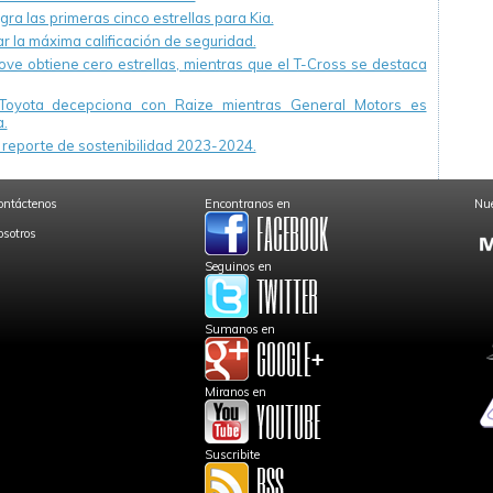
ra las primeras cinco estrellas para Kia.
r la máxima calificación de seguridad.
ve obtiene cero estrellas, mientras que el T-Cross se destaca
Toyota decepciona con Raize mientras General Motors es
.
reporte de sostenibilidad 2023-2024.
ontáctenos
Encontranos en
Nue
osotros
Seguinos en
Sumanos en
Miranos en
Suscribite