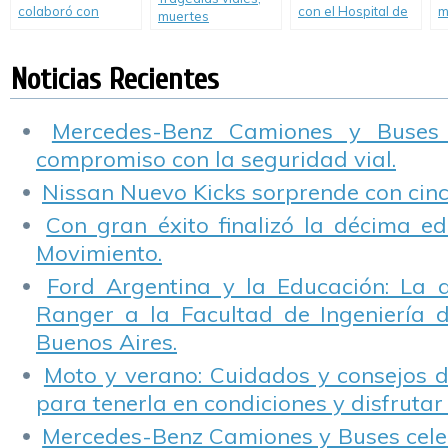
colaboró con
con el Hospital de
m
muertes
Vivienda Digna y
Niños Dr. Ricardo
m
anunciadas. ¿Cómo
Fundación Danone
Gutiérrez y el
d
abordaremos la
en la realización de
Hospital de
Noticias Recientes
solución?
mobiliario para
Pediatría Dr. Juan
comedores
P. Garrahan.
comunitarios.
Mercedes-Benz Camiones y Buses
compromiso con la seguridad vial.
Nissan Nuevo Kicks sorprende con cinco
Con gran éxito finalizó la décima ed
Movimiento.
Ford Argentina y la Educación: La 
Ranger a la Facultad de Ingeniería 
Buenos Aires.
Moto y verano: Cuidados y consejos d
para tenerla en condiciones y disfrutar 
Mercedes-Benz Camiones y Buses cele