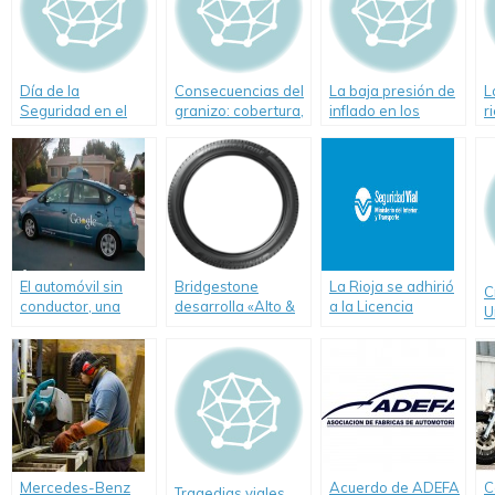
Día de la
Consecuencias del
La baja presión de
L
Seguridad en el
granizo: cobertura,
inflado en los
r
Tránsito-Causas de
reparación y
neumáticos
b
los siniestros viales
costos
produce
d
contaminación
d
extra
l
t
El automóvil sin
Bridgestone
La Rioja se adhirió
C
conductor, una
desarrolla «Alto &
a la Licencia
U
realidad cada vez
Angosto» un nuevo
Nacional de
p
más cercana
concepto en
Conducir
g
neumáticos
G
Mercedes-Benz
Acuerdo de ADEFA
C
Tragedias viales,