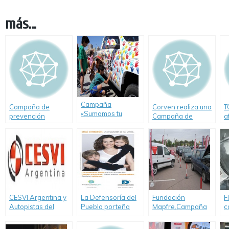
más...
Campaña
Campaña de
Corven realiza una
T
«Sumamos tu
prevención
Campaña de
a
compromiso por la
"Conduzcamos
Seguridad Vial en
d
seguridad vial» de
Mejor"
la costa atlántica
Total
CESVI Argentina y
La Defensoría del
Fundación
F
Autopistas del
Pueblo porteña
Mapfre,Campaña
c
Oeste renuevan su
lanzó una
Gratuita de
a
compromiso con la
campaña de
prevención vial en
c