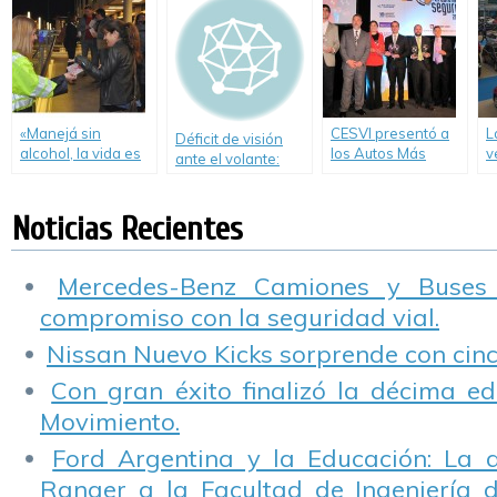
Seguridad Vial.
seguridad vial en
Villa Gesell con
l
las rutas
Unidad Diagnosis
v
Móvil (UDM)
«Manejá sin
CESVI presentó a
L
Déficit de visión
alcohol, la vida es
los Autos Más
v
ante el volante:
frágil», nueva
Seguros de 2014.
p
peligro de muerte
campaña con
s
participación de
Noticias Recientes
Cesvi Argentina
Mercedes-Benz Camiones y Buses
compromiso con la seguridad vial.
Nissan Nuevo Kicks sorprende con cinco
Con gran éxito finalizó la décima ed
Movimiento.
Ford Argentina y la Educación: La 
Ranger a la Facultad de Ingeniería 