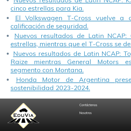
Nuevos resultados de Latin NCAP: K
cinco estrellas para Kia.
El Volkswagen T-Cross vuelve a 
calificación de seguridad.
Nuevos resultados de Latin NCAP: 
estrellas, mientras que el T-Cross se d
Nuevos resultados de Latin NCAP: T
Raize mientras General Motors e
segmento con Montana.
Honda Motor de Argentina prese
sostenibilidad 2023-2024.
Contáctenos
Nosotros