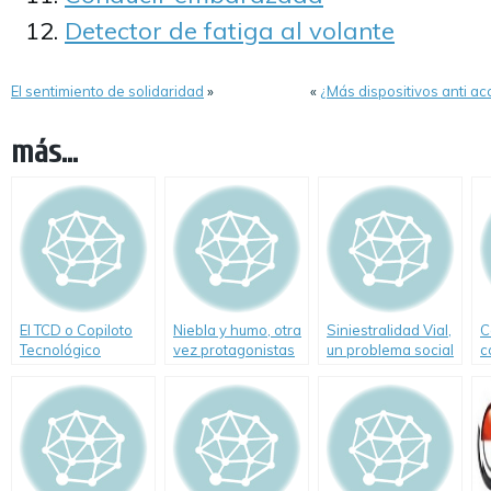
Detector de fatiga al volante
El sentimiento de solidaridad
»
«
¿Más dispositivos anti ac
más...
El TCD o Copiloto
Niebla y humo, otra
Siniestralidad Vial,
C
Tecnológico
vez protagonistas
un problema social
c
de un fatal
y político
e
accidente
e