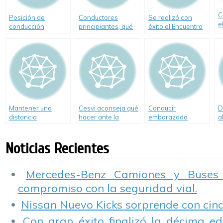
C
Posición de
Conductores
Se realizó con
e
conducción
principiantes, qué
éxito el Encuentro
t
dice la Ley
Nacional de
Escuelas de
Conductores
Mantener una
Cesvi aconseja qué
Conducir
D
distancia
hacer ante la
embarazada
a
prudencial entre
presencia de
vehículos es la
conductores
Noticias Recientes
mejor manera de
peligrosos
evitar choques
Mercedes-Benz Camiones y Buses
compromiso con la seguridad vial.
Nissan Nuevo Kicks sorprende con cinco
Con gran éxito finalizó la décima ed