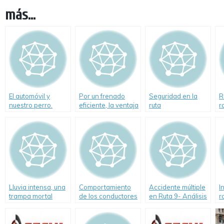
más...
El automóvil y
Por un frenado
Seguridad en la
R
nuestro perro.
eficiente, la ventaja
ruta
r
Cómo viajar
del ABS
s
seguros
Lluvia intensa, una
Comportamiento
Accidente múltiple
I
trampa mortal
de los conductores
en Ruta 9- Análisis
r
en rutas durante el
de CESVI
2
verano 2009