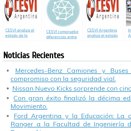
CESVI analiza el
CESVI Argentina
I
CESVI comprueba
estado de la
analiza el estado
A
diferencias entre
Autovía 2
de la Autovía 2
c
ABS y freno
d
convencional.
Noticias Recientes
Fabián Pons
(Video)
Mercedes-Benz Camiones y Buses
compromiso con la seguridad vial.
Nissan Nuevo Kicks sorprende con cinco
Con gran éxito finalizó la décima ed
Movimiento.
Ford Argentina y la Educación: La 
Ranger a la Facultad de Ingeniería 