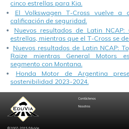
cinco estrellas para Kia.
El Volkswagen T-Cross vuelve a 
calificación de seguridad.
Nuevos resultados de Latin NCAP: 
estrellas, mientras que el T-Cross se d
Nuevos resultados de Latin NCAP: T
Raize mientras General Motors e
segmento con Montana.
Honda Motor de Argentina prese
sostenibilidad 2023-2024.
Contáctenos
Nosotros
©2007-2015 EduVia