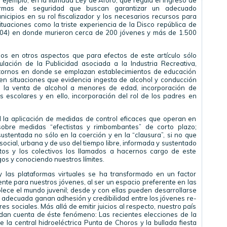
r ejemplo, en la llamada Ley de Aforo, que regula el ingreso de
ormas de seguridad que buscan garantizar un adecuado
nicipios en su rol fiscalizador y los necesarios recursos para
ituaciones como la triste experiencia de la Disco república de
04) en donde murieron cerca de 200 jóvenes y más de 1.500
os en otros aspectos que para efectos de este artículo sólo
ación de la Publicidad asociada a la Industria Recreativa,
ntornos en donde se emplazan establecimientos de educación
 en situaciones que evidencia ingesta de alcohol y conducción
en la venta de alcohol a menores de edad, incorporación de
s escolares y en ello, incorporación del rol de los padres en
 la aplicación de medidas de control eficaces que operan en
 sobre medidas “efectistas y rimbombantes” de corto plazo;
ustentada no sólo en la coerción y en la “clausura”, si no que
ocial, urbana y de uso del tiempo libre, informada y sustentado
etos y los colectivos los llamados a hacernos cargo de este
os y conociendo nuestros límites.
 y las plataformas virtuales se ha transformado en un factor
nte para nuestros jóvenes, al ser un espacio preferente en las
blece el mundo juvenil; desde y con ellas pueden desarrollarse
 adecuada ganan adhesión y credibilidad entre los jóvenes re-
es sociales. Más allá de emitir juicios al respecto, nuestro país
 dan cuenta de éste fenómeno: Las recientes elecciones de la
 la central hidroeléctrica Punta de Choros y la bullada fiesta