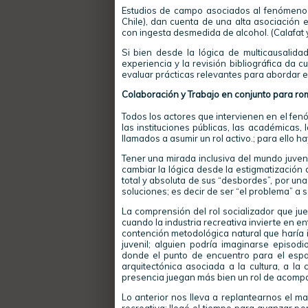
Estudios de campo asociados al fenómeno d
Chile), dan cuenta de una alta asociación en
con ingesta desmedida de alcohol. (Calafat
Si bien desde la lógica de multicausalida
experiencia y la revisión bibliográfica da 
evaluar prácticas relevantes para abordar e
Colaboración y Trabajo en conjunto para r
Todos los actores que intervienen en el fe
las instituciones públicas, las académicas, 
llamados a asumir un rol activo.; para ello 
Tener una mirada inclusiva del mundo juveni
cambiar la lógica desde la estigmatización 
total y absoluta de sus “desbordes”, por un
soluciones; es decir de ser “el problema” a s
La comprensión del rol socializador que jueg
cuando la industria recreativa invierte en e
contención metodológica natural que haría 
juvenil; alguien podría imaginarse episodio
donde el punto de encuentro para el espa
arquitectónica asociada a la cultura, a la
presencia juegan más bien un rol de acompa
Lo anterior nos lleva a replantearnos el ma