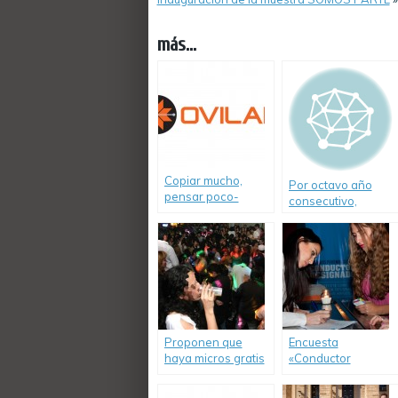
más...
Copiar mucho,
Por octavo año
pensar poco-
consecutivo,
Informe de Ovilam
Consolidar Art
sobre proyecto
lleva a las escuelas
«Alcohol Cero al
su taller «Mejor
conducir un
Prevenir»
vehículo»
Proponen que
Encuesta
haya micros gratis
«Conductor
a la salida de los
Designado». Los
boliches en
jóvenes eligieron a