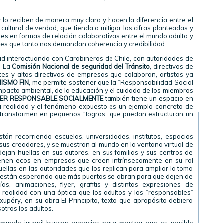
n y lo reciben de manera muy clara y hacen la diferencia entre el
ultural de verdad, que tienda a mitigar las cifras planteadas y
es en formas de relación colaborativas entre el mundo adulto y
iles que tanto nos demandan coherencia y credibilidad.
dad interactuando con Carabineros de Chile, con autoridades de
s La
Comisión Nacional de seguridad del Tránsito
, directivos de
tes y altos directivos de empresas que colaboran, artistas ya
ISMO FIN,
me permite sostener que la “Responsabilidad Social
impacto ambiental, de la educación y el cuidado de los miembros
ER RESPONSABLE SOCIALMENTE
también tiene un espacio en
 realidad y el fenómeno expuesto es un ejemplo concreto de
 transformen en pequeños “logros” que puedan estructuran un
tán recorriendo escuelas, universidades, institutos, espacios
 sus creadores, y se muestran al mundo en la ventana virtual de
dejan huellas en sus autores, en sus familias y sus centros de
tienen ecos en empresas que creen intrínsecamente en su rol
uellas en las autoridades que los replican para ampliar la toma
s están esperando que más puertas se abran para que dejen de
as, animaciones, flyer, grafitis y distintas expresiones de
a realidad con una óptica que los adultos y los “responsables”
xupéry, en su obra El Principito, texto que apropósito debiera
otros los adultos.
l mundo juvenil buscan espacios para mostrar que es posible