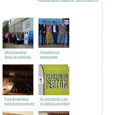
GM Argentina
Debaten los
donó un vehículo
principales
como material
desafíos en
educativo a la
seguridad vial en la
Universidad
Argentina
Nacional de
Rosario.
Ford Argentina
En el tránsito y en
estará presente en
la vida la prioridad
TEDxRiodelaPlataED.
es de las personas.