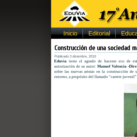
Inicio
Editorial
Educa
Construcción de una sociedad m
Publicado
3 diciembre, 2010
Eduvia
tiene el agrado de hacerse eco de es
autorización de su autor:
Manuel
Valencia -Dire
sobre las nuevas aristas en la construcción de 
entorno, a propósito del llamado “carrete juvenil”