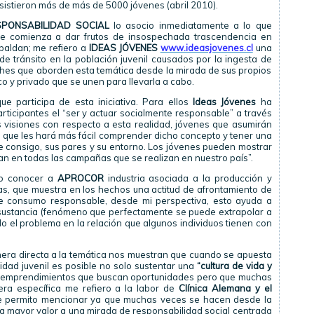
sistieron más de más de 5000 jóvenes (abril 2010).
SPONSABILIDAD SOCIAL
lo asocio inmediatamente a lo que
ue comienza a dar frutos de insospechada trascendencia en
paldan; me refiero a
IDEAS JÓVENES
www.ideasjovenes.cl
una
 de tránsito en la población juvenil causados por la ingesta de
iches que aborden esta temática desde la mirada de sus propios
co y privado que se unen para llevarla a cabo.
e participa de esta iniciativa. Para ellos
Ideas Jóvenes
ha
icipantes el “ser y actuar socialmente responsable” a través
us visiones con respecto a esta realidad, jóvenes que asumirán
 que les hará más fácil comprender dicho concepto y tener una
consigo, sus pares y su entorno. Los jóvenes pueden mostrar
ran en todas las campañas que se realizan en nuestro país”.
do conocer a
APROCOR
industria asociada a la producción y
sas, que muestra en los hechos una actitud de afrontamiento de
 de consumo responsable, desde mi perspectiva, esto ayuda a
 sustancia (fenómeno que perfectamente se puede extrapolar a
do el problema en la relación que algunos individuos tienen con
ra directa a la temática nos muestran que cuando se apuesta
vidad juvenil es posible no solo sustentar una
“cultura de vida y
 emprendimientos que buscan oportunidades pero que muchas
ra específica me refiero a la labor de
Clínica Alemana y el
e permito mencionar ya que muchas veces se hacen desde la
ga mayor valor a una mirada de responsabilidad social centrada