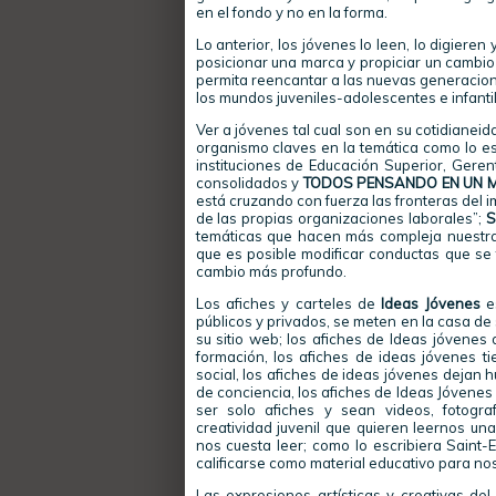
en el fondo y no en la forma.
Lo anterior, los jóvenes lo leen, lo digiere
posicionar una marca y propiciar un cambio c
permita reencantar a las nuevas generacion
los mundos juveniles-adolescentes e infant
Ver a jóvenes tal cual son en su cotidianei
organismo claves en la temática como lo e
instituciones de Educación Superior, Geren
consolidados y
TODOS PENSANDO EN UN M
está cruzando con fuerza las fronteras del 
de las propias organizaciones laborales”;
S
temáticas que hacen más compleja nuestra
que es posible modificar conductas que se
cambio más profundo.
Los afiches y carteles de
Ideas Jóvenes
es
públicos y privados, se meten en la casa de
su sitio web; los afiches de Ideas jóvenes 
formación, los afiches de ideas jóvenes 
social, los afiches de ideas jóvenes dejan h
de conciencia, los afiches de Ideas Jóvene
ser solo afiches y sean videos, fotografí
creatividad juvenil que quieren leernos un
nos cuesta leer; como lo escribiera Saint-E
calificarse como material educativo para nos
Las expresiones artísticas y creativas de