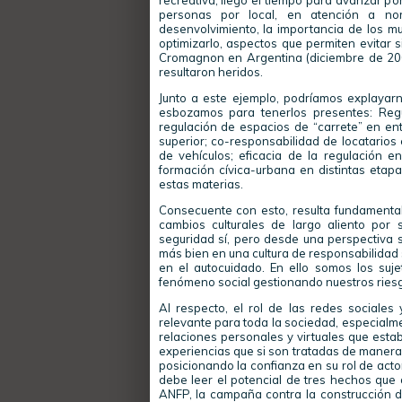
recreativa; llegó el tiempo para avanzar po
personas por local, en atención a n
desenvolvimiento, la importancia de los mu
optimizarlo, aspectos que permiten evitar s
Cromagnon en Argentina (diciembre de 20
resultaron heridos.
Junto a este ejemplo, podríamos explayarn
esbozamos para tenerlos presentes: Regul
regulación de espacios de “carrete” en e
superior; co-responsabilidad de locatarios
de vehículos; eficacia de la regulación 
formación cívica-urbana en distintas etapa
estas materias.
Consecuente con esto, resulta fundamental
cambios culturales de largo aliento por
seguridad sí, pero desde una perspectiva s
más bien en una cultura de responsabilidad s
en el autocuidado. En ello somos los suj
fenómeno social gestionando nuestros riesg
Al respecto, el rol de las redes sociales
relevante para toda la sociedad, especialme
relaciones personales y virtuales que esta
experiencias que si son tratadas de manera
posicionando la confianza en su rol de actor
debe leer el potencial de tres hechos que
ANFP, la campaña contra la construcción de