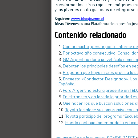
transformar las cifras rojas, en imágenes m
y las jóvenes están gustosos de integrarse a
Seguir en:
www.ideasjovenes.cl
Ideas Jóvenes
es una Plataforma de expresión juve
Contenido relacionado
Copiar mucho, pensar poco- Informe de 
Por octavo año consecutivo, Consolidar A
GM Argentina donó un vehículo como mat
Debaten los principales desafíos en seg
Proponen que haya micros gratis a la s
Encuesta «Conductor Designado». Los 
Espósito.
Ford Argentina estará presente en TED
En el tránsito y en la vida la prioridad e
Que hacen los que buscan soluciones al
Toyota fortalece su compromiso con la 
Toyota participó del programa “Escuel
Honda continúa fomentando la educaci
Inauguración de la muestra SOMOS PARTE
»