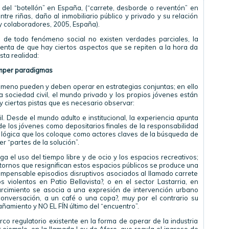
el “botellón” en España, (“carrete, desborde o reventón” en
tre riñas, daño al inmobiliario público y privado y su relación
 y colaboradores, 2005, España).
d de todo fenómeno social no existen verdades parciales, la
cuenta de que hay ciertos aspectos que se repiten a la hora da
sta realidad:
omper paradigmas
nómeno pueden y deben operar en estrategias conjuntas; en ello
la sociedad civil, el mundo privado y los propios jóvenes están
hay ciertas pistas que es necesario observar:
l. Desde el mundo adulto e institucional, la experiencia apunta
de los jóvenes como depositarios finales de la responsabilidad
a lógica que los coloque como actores claves de la búsqueda de
er “partes de la solución”.
a el uso del tiempo libre y de ocio y los espacios recreativos;
ntornos que resignifican estos espacios públicos se produce una
impensable episodios disruptivos asociados al llamado carrete
s violentos en Patio Bellavista?, o en el sector Lastarria, en
rcimiento se asocia a una expresión de intervención urbano
 conversación, a un café o una copa?, muy por el contrario su
ñamiento y NO EL FÍN último del “encuentro”.
rco regulatorio existente en la forma de operar de la industria