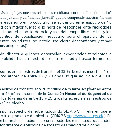
más complejas nuestras relaciones cotidianas entre un “mundo adulto”
 de lo juvenil y un “mundo juvenil” que no comprende nuestras “formas
ne escenario en lo cotidiano, se evidencia en el espacio de “lo
pea con mayor fuerza a la hora de responder ante realidades
icionan el espacio de ocio y uso del tiempo libre de los y las
sentido de socialización necesario para el ejercicio de las
ntre los adultos, se instala una cierta desconfianza y temor
mis amigos (as)”.
ión directa a quienes desarrollan experiencias tendientes a
sabilidad social” esta dolorosa realidad y buscar formas de
onas en siniestros de tránsito, el 33 % de estas muertes (1 de
nto etáreo de entre 15 y 29 años, lo que equivale a 43.000
iniestros de tránsito son la 2ª causa de muerte en jóvenes entre
0 a 44 años. Estudios de la
Comisión Nacional de Seguridad de
los Jóvenes de entre 15 y 29 años fallecieron en siniestros de
ble” de alcohol.
 por sospecha de haber adquirido SIDA o VIH, refieren que el
sta irresponsable de alcohol. (CRIAPS
http://www.criaps.cl/
). En
 bienestar estudiantil de universidades e institutos, asociadas
tariamente a episodios de ingesta desmedida de alcohol.