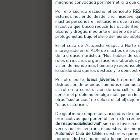
mechona convocada por internet, a la que a
Por ello cuando escucho el concepto
RE
estamos haciendo desde una iniciativa q
muchas personas e instituciones que la res
iniciativa que busca reducir los accidentes
alcohol y drogas, mediante el diseño de af
protagonistas, bajo el alero del mundo públi
Es el caso de Autopista Vespucio Norte qu
impregnado en el ADN de muchos de los part
de la creación artística. “Nos hablan de s
roles en muchas organizaciones laborales y
visión de mundo más humana y responsable 
la solidaridad que los destaca y lo demuest
Por otra parte,
Ideas Jóvenes
ha permiti
distribución de bebidas llamadas espirituo
su rol en la construcción de una cultura
centrar el problema en algo más que en la
otras “sustancias” no solo al alcohol) dejan
“esas sustancias”.
De igual modo empresas vinculadas de mane
en iniciativas que ponen al centro la creati
de responsabilidad vial”
sino que favorecer
veces no encuentran respuestas, de mane
Automóvil Club de Chile
, cuestiones que m
generosidad y el anonimato; lo que le agre