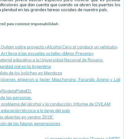
ulticolores que dan cuenta que cuando se abren las puertas los
 plenitud en las grandes tareas sociales de nuestro país.
nil para construir responsabilidad-.
Ovilam sobre proyecto «Alcohol Cero al conducir un vehículo»
rt lleva a las escuelas su taller «Mejor Prevenir»
erial educativo a la Universidad Nacional de Rosario.
uridad vial en la Argentina
alida de los boliches en Mendoza
jóvenes eligieron a Javier Mascherano, Facundo Arana y Lali
xRiodelaPlataED.
s de las personas.
 problema del alcohol y la conducción. Informe de OVILAM
educación técnica a lo largo del país
as abiertas en verano 2018”.
ón de las futuras generaciones
«
Lanzamiento muestra "Somos pARTE"