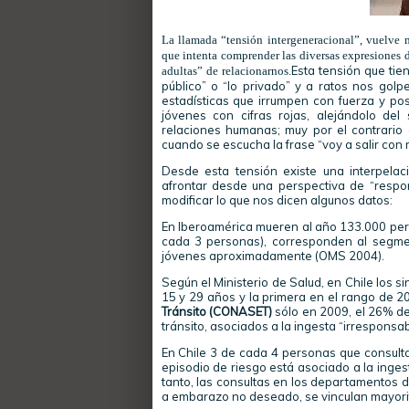
La llamada “tensión intergeneracional”, vuelve 
que intenta comprender las diversas expresiones
Esta tensión que tie
adultas” de relacionarnos.
público” o “lo privado” y a ratos nos gol
estadísticas que irrumpen con fuerza y pos
jóvenes con cifras rojas, alejándolo del 
relaciones humanas; muy por el contrario e
cuando se escucha la frase “voy a salir con 
Desde esta tensión existe una interpelac
afrontar desde una perspectiva de “respon
modificar lo que nos dicen algunos datos:
En Iberoamérica mueren al año 133.000 pers
cada 3 personas), corresponden al segme
jóvenes aproximadamente (OMS 2004).
Según el Ministerio de Salud, en Chile los s
15 y 29 años y la primera en el rango de 2
Tránsito (CONASET)
sólo en 2009, el 26% de 
tránsito, asociados a la ingesta “irresponsa
En Chile 3 de cada 4 personas que consulta
episodio de riesgo está asociado a la inge
tanto, las consultas en los departamentos de
a embarazo no deseado, se vinculan mayori