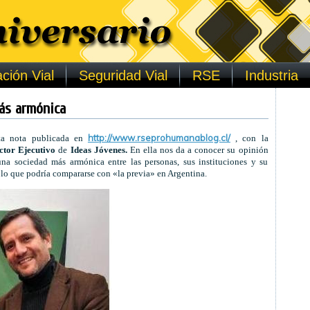
ción Vial
Seguridad Vial
RSE
Industria
ás armónica
http://www.rseprohumanablog.cl/
ta nota publicada en
, con la
ctor Ejecutivo
de
Ideas Jóvenes.
En ella nos da a conocer su opinión
una sociedad más armónica entre las personas, sus instituciones y su
 lo que podría compararse con «la previa» en Argentina.