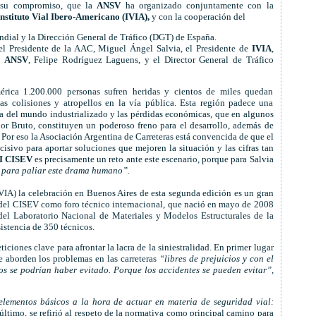
 su compromiso, que la
ANSV
ha organizado conjuntamente con la
Instituto Vial Ibero-Americano (IVIA),
y con la cooperación del
dial y la Dirección General de Tráfico (DGT) de España.
l Presidente de la AAC, Miguel Ángel Salvia, el Presidente de
IVIA
,
a
ANSV
, Felipe Rodríguez Laguens, y el Director General de Tráfico
rica 1.200.000 personas sufren heridas y cientos de miles quedan
s colisiones y atropellos en la vía pública. Esta región padece una
a la del mundo industrializado y las pérdidas económicas, que en algunos
ior Bruto, constituyen un poderoso freno para el desarrollo, además de
. Por eso la Asociación Argentina de Carreteras está convencida de que el
sivo para aportar soluciones que mejoren la situación y las cifras tan
II CISEV
es precisamente un reto ante este escenario, porque para Salvia
as para paliar este drama humano”.
VIA) la celebración en Buenos Aires de esta segunda edición es un gran
tos del CISEV como foro técnico internacional, que nació en mayo de 2008
del Laboratorio Nacional de Materiales y Modelos Estructurales de la
istencia de 350 técnicos.
iciones clave para afrontar la lacra de la siniestralidad. En primer lugar
e aborden los problemas en las carreteras
“libres de prejuicios y con el
tos se podrían haber evitado. Porque los accidentes se pueden evitar”,
elementos básicos a la hora de actuar en materia de seguridad vial:
último, se refirió al respeto de la normativa como principal camino para