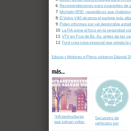
Recomendaciones para ocupantes de un
Michelin RFID, neumáticos que «hablan» 
El Volvo V40 alcanza el puntaje más alt
Piden informes por «el deplorable esta
La FIA pone el foco en la seguridad via
VTV en Pcia de Bs. As. antes de las v
Ford crea ropa especial que simula la d
Eduvia y Motores a Pleno visitaron Eduvial 
más...
“Infraestructuras
Secuestro de
que salvan vidas.
vehículos por
Soluciones para
exceso de