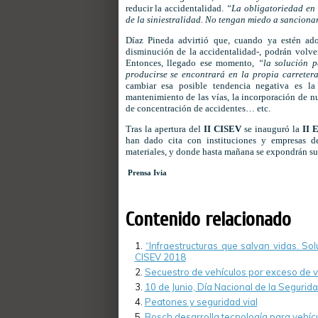
reducir la accidentalidad.
“La obligatoriedad en 
de la siniestralidad. No tengan miedo a sanciona
Díaz Pineda advirtió que, cuando ya estén ado
disminución de la accidentalidad-, podrán volve
Entonces, llegado ese momento,
“la solución p
producirse se encontrará en la propia carreter
cambiar esa posible tendencia negativa es la 
mantenimiento de las vías, la incorporación de nu
de concentración de accidentes… etc.
Tras la apertura del
II CISEV
se inauguró la
II 
han dado cita con instituciones y empresas de 
materiales, y donde hasta mañana se expondrán s
Prensa Ivia
Contenido relacionado
“Infraestructuras que salvan vidas. So
CISEV 2018
Secuestro de vehículos por exceso de 
10 de Junio, Día Nacional de la Segurida
Peatones y seguridad vial
Bosch desarrolla tecnología para vehíc