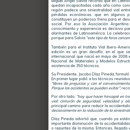
Miguel Ángel Salvia recordó que en Latino
quedan incapacitadas cada año como consecu
región padece una siniestralidad vial entr
pérdidas económicas, que en algunos pa
constituyen un poderoso freno para el desa
social. Por eso la Asociación Argentin
conocimiento y experiencia es decisivo par
alarmantes de Latinoamérica. La celebrac
porque para Salvia
“este tipo de foros conce
También para el Instituto Vial Ibero-Amer
edición es un gran desafío, en el que se
internacional, que nació en mayo de 2008 e
Nacional de Materiales y Modelos Estruc
asistencia de 350 técnicos.
Su Presidente, Jacobo Díaz Pineda, formuló t
En primer lugar pidió a los técnicos reunid
“libres de prejuicios y con el convencimient
Porque los accidentes se pueden evitar”,
reco
Por otro lado,
“hay que hacer hincapié en tre
vial: cinturón de seguridad, velocidad y alc
principal camino para reducir la accidental
decisivamente en la reducción de la siniestra
Díaz Pineda advirtió que, cuando ya esté
importante disminución de la accidentalida
o repuntes de la misma. Entonces, llegad