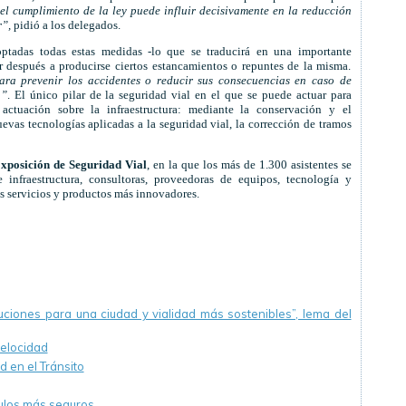
el cumplimiento de la ley puede influir decisivamente en la reducción
r”,
pidió a los delegados.
ptadas todas estas medidas -lo que se traducirá en una importante
r después a producirse ciertos estancamientos o repuntes de la misma.
ara prevenir los accidentes o reducir sus consecuencias en caso de
a”
. El único pilar de la seguridad vial en el que se puede actuar para
actuación sobre la infraestructura: mediante la conservación y el
evas tecnologías aplicadas a la seguridad vial, la corrección de tramos
Exposición de Seguridad Vial
, en la que los más de 1.300 asistentes se
infraestructura, consultoras, proveedoras de equipos, tecnología y
us servicios y productos más innovadores.
luciones para una ciudad y vialidad más sostenibles”, lema del
velocidad
d en el Tránsito
ulos más seguros.