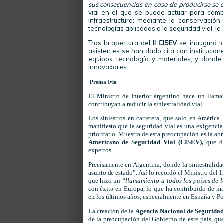
sus consecuencias en caso de producirse se e
vial en el que se puede actuar para camb
infraestructura: mediante la conservación
tecnologías aplicadas a la seguridad vial, 
Tras la apertura del
II CISEV
se inauguró 
asistentes se han dado cita con institucio
equipos, tecnología y materiales, y don
innovadores.
Prensa Ivia
El Ministro de Interior argentino hace un llam
contribuyan a reducir la siniestralidad vial
Los siniestros en carretera, que solo en Améric
manifiesto que la seguridad vial es una exigenci
prioritario. Muestra de esta preocupación es la a
Americano de Seguridad Vial (CISEV),
que de
expertos.
Precisamente en Argentina, donde la siniestralida
asunto de estado”. Así lo recordó el Ministro del 
que hizo un
“llamamiento a todos los países de 
con éxito en Europa, lo que ha contribuido de man
en los últimos años, especialmente en España y P
La creación de la
Agencia Nacional de Seguridad
de la preocupación del Gobierno de este país, qu