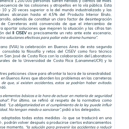
américa 1.200.000 personas sufren heridas y cientos de miles
encia de las colisiones y atropellos en la vía pública. Esta
e 10 y 20 veces superior a la del mundo industrializado y las
íses alcanzan hasta el 4,5% del Producto Interior Bruto,
rrollo, además de constituir un claro factor de desintegración
a de Carreteras está convencida de que el intercambio de
a aportar soluciones que mejoren la situación y las cifras tan
ión del
II CISEV
es precisamente un reto ante este escenario,
ntra soluciones efectivas para paliar este drama humano”.
icano (IVIA) la celebración en Buenos Aires de esta segunda
 consolida la filosofía y retos del CISEV como foro técnico
n San José de Costa Rica con la colaboración del Laboratorio
turales de la Universidad de Costa Rica (LanammeUCR) y la
res peticiones clave para afrontar la lacra de la siniestralidad.
os en Buenos Aires que aborden los problemas en las carreteras
o de que, si existen accidentes, estos se podrían haber evitado.
rdó.
s elementos básicos a la hora de actuar en materia de seguridad
ohol”.
Por último, se refirió al respeto de la normativa como
idad.
“La obligatoriedad en el cumplimiento de la ley puede influir
lidad. No tengan miedo a sancionar”,
pidió a los delegados.
n adoptadas todas estas medidas -lo que se traducirá en una
d-, podrán volver después a producirse ciertos estancamientos
o ese momento,
“la solución para prevenir los accidentes o reducir