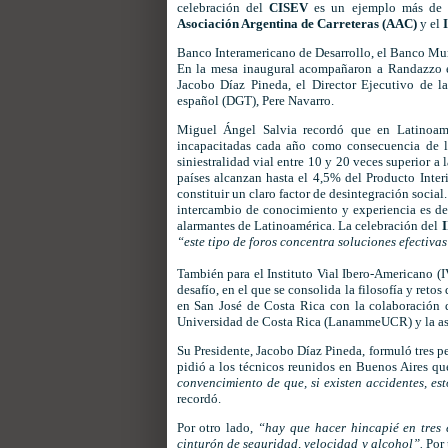
celebración del
CISEV
es un ejemplo más de
Asociación Argentina de Carreteras (AAC)
y el
Banco Interamericano de Desarrollo, el Banco Mun
En la mesa inaugural acompañaron a Randazzo e
Jacobo Díaz Pineda, el Director Ejecutivo de l
español (DGT), Pere Navarro.
Miguel Ángel Salvia recordó que en Latinoamé
incapacitadas cada año como consecuencia de la
siniestralidad vial entre 10 y 20 veces superior 
países alcanzan hasta el 4,5% del Producto Inter
constituir un claro factor de desintegración social
intercambio de conocimiento y experiencia es deci
alarmantes de Latinoamérica. La celebración del
“este tipo de foros concentra soluciones efectiv
También para el Instituto Vial Ibero-Americano (I
desafío, en el que se consolida la filosofía y re
en San José de Costa Rica con la colaboración 
Universidad de Costa Rica (LanammeUCR) y la as
Su Presidente, Jacobo Díaz Pineda, formuló tres pet
pidió a los técnicos reunidos en Buenos Aires qu
convencimiento de que, si existen accidentes, es
recordó.
Por otro lado,
“hay que hacer hincapié en tres 
cinturón de seguridad, velocidad y alcohol”.
Por 