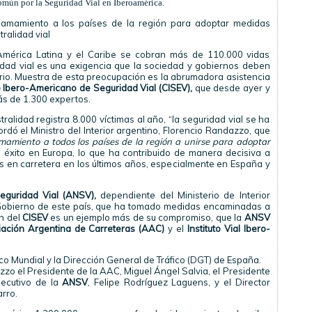
mún por la Seguridad Vial en Iberoamérica.
 llamamiento a los países de la región para adoptar medidas
tralidad vial
 América Latina y el Caribe se cobran más de 110.000 vidas
idad vial es una exigencia que la sociedad y gobiernos deben
rio. Muestra de esta preocupación es la abrumadora asistencia
o Ibero-Americano de Seguridad Vial (CISEV),
que desde ayer y
más de 1.300 expertos.
alidad registra 8.000 víctimas al año, “la seguridad vial se ha
rdó el Ministro del Interior argentino, Florencio Randazzo, que
amamiento a todos los países de la región a unirse para adoptar
xito en Europa, lo que ha contribuido de manera decisiva a
os en carretera en los últimos años, especialmente en España y
eguridad Vial (ANSV),
dependiente del Ministerio de Interior
l Gobierno de este país, que ha tomado medidas encaminadas a
ón del
CISEV
es un ejemplo más de su compromiso, que la
ANSV
ación Argentina de Carreteras (AAC)
y el
Instituto Vial Ibero-
o Mundial y la Dirección General de Tráfico (DGT) de España.
o el Presidente de la AAC, Miguel Ángel Salvia, el Presidente
jecutivo de la
ANSV
, Felipe Rodríguez Laguens, y el Director
arro.