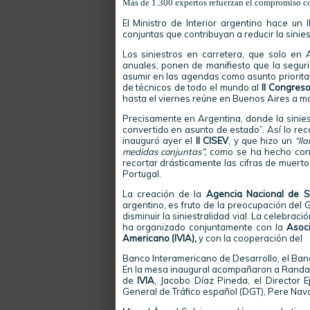
Más de 1.300 expertos refuerzan el compromiso co
El Ministro de Interior argentino hace un
conjuntas que contribuyan a reducir la sinies
Los siniestros en carretera, que solo en
anuales, ponen de manifiesto que la segur
asumir en las agendas como asunto priorita
de técnicos de todo el mundo al
II Congres
hasta el viernes reúne en Buenos Aires a 
Precisamente en Argentina, donde la siniestr
convertido en asunto de estado”. Así lo reco
inauguró ayer el
II CISEV
, y que hizo un
“ll
medidas conjuntas”,
como se ha hecho con é
recortar drásticamente las cifras de muert
Portugal.
La creación de la
Agencia Nacional de S
argentino, es fruto de la preocupación de
disminuir la siniestralidad vial. La celebraci
ha organizado conjuntamente con la
Asoci
Americano (IVIA),
y con la cooperación del
Banco Interamericano de Desarrollo, el Banc
En la mesa inaugural acompañaron a Randazz
de
IVIA
, Jacobo Díaz Pineda, el Director E
General de Tráfico español (DGT), Pere Nav