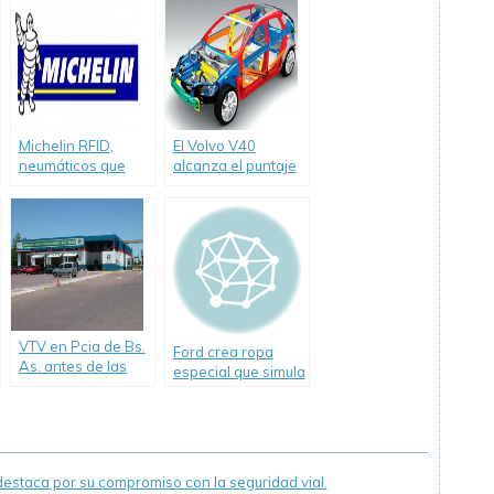
Tránsito
Michelin RFID,
El Volvo V40
neumáticos que
alcanza el puntaje
«hablan» entre sí
más alto en la
historia de las
pruebas de
seguridad del Euro
NCAP
VTV en Pcia de Bs.
Ford crea ropa
As. antes de las
especial que simula
vacaciones para
la dificultad de
evitar demoras
conducir bajo los
efectos del alcohol.
staca por su compromiso con la seguridad vial.