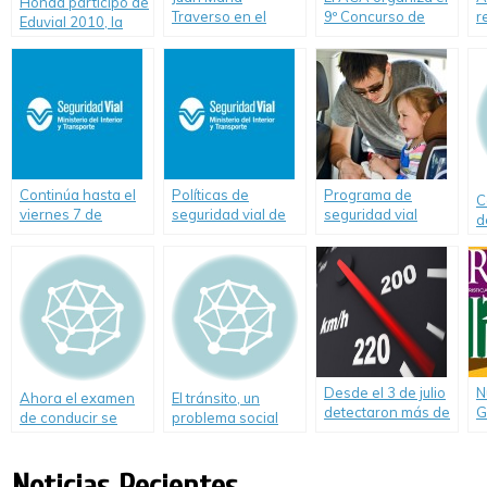
Honda participó de
Traverso en el
9º Concurso de
r
Eduvial 2010, la
cierre de la
Diseño Gráfico «La
s
primera exposición
Semana de la
Seguridad de los
R
de seguridad vial
Educación Vial en
Peatones y la
N
para niños.
Mendoza
Conducción»
Continúa hasta el
Políticas de
Programa de
C
viernes 7 de
seguridad vial de
seguridad vial
d
noviembre la
Argentina lograron
infantil dirigido a
Semana de la
salvar más de 8 mil
concientizar a
Seguridad Vial en
vidas en el tránsito
200.000 familias.
San Pedro
y son reconocidas
en la FIT
Desde el 3 de julio
N
Ahora el examen
El tránsito, un
detectaron más de
G
de conducir se
problema social
1.300 vehículos en
“
podrá rendir en las
infracción
A
escuelas
A
Noticias Recientes