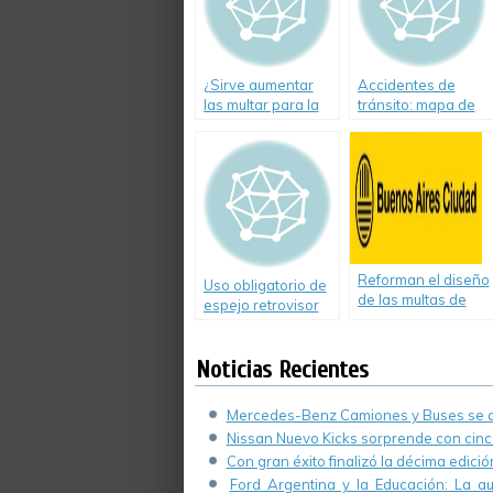
¿Sirve aumentar
Accidentes de
las multar para la
tránsito: mapa de
Seguridad Vial?
muertes en 2009
Reforman el diseño
Uso obligatorio de
de las multas de
espejo retrovisor
tránsito de la
en motos
Ciudad
Noticias Recientes
Mercedes-Benz Camiones y Buses se de
Nissan Nuevo Kicks sorprende con cinco
Con gran éxito finalizó la décima edici
Ford Argentina y la Educación: La a