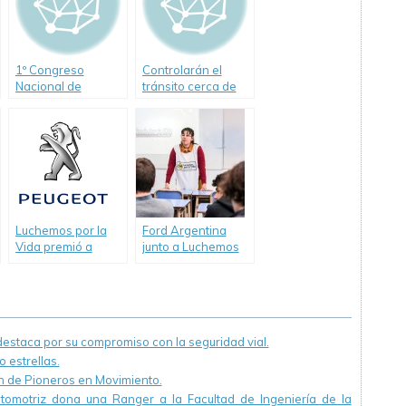
1º Congreso
Controlarán el
Nacional de
tránsito cerca de
Educación y
escuelas
Seguridad Vial
Luchemos por la
Ford Argentina
Vida premió a
junto a Luchemos
Peugeot Argentina
por la Vida
extiende este año
su programa sobre
educación y
concientización
staca por su compromiso con la seguridad vial.
vial.
 estrellas.
ón de Pioneros en Movimiento.
utomotriz dona una Ranger a la Facultad de Ingeniería de la