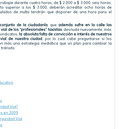
 trabajar durante cuatro horas; de $ 2.000 a $ 3.000, seis horas;
to superior a los $ 3.000, deberán acreditar ocho horas de
ulados de multa tendrán que disponer de una hora para el
 conjunto de la ciudadanía
, que
además sufre en la calle las
ial de los “profesionales” taxistas
, desnuda nuevamente, más
sindicatos,
la absoluta falta de convicción e interés de nuestros
vial de nuestra ciudad
, por lo cual cabe preguntarse si los
n más una estrategia mediática que un plan para cambiar la
 tránsito.
ducativo
os
ridad Vial?
es en 2009
guridad Vial
as