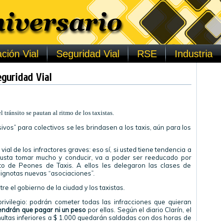
ción Vial
Seguridad Vial
RSE
Industria
eguridad Vial
 tránsito se pautan al ritmo de los taxistas.
sivos” para colectivos se les brindasen a los taxis, aún para los
l de los infractores graves: eso sí, si usted tiene tendencia a
gusta tomar mucho y conducir, va a poder ser reeducado por
to de Peones de Taxis. A ellos les delegaron las clases de
de ignotas nuevas “asociaciones”.
re el gobierno de la ciudad y los taxistas.
ivilegio: podrán cometer todas las infracciones que quieran
tendrán que pagar ni un peso
por ellas. Según el diario Clarín, el
s multas inferiores a $ 1.000 quedarán saldadas con dos horas de