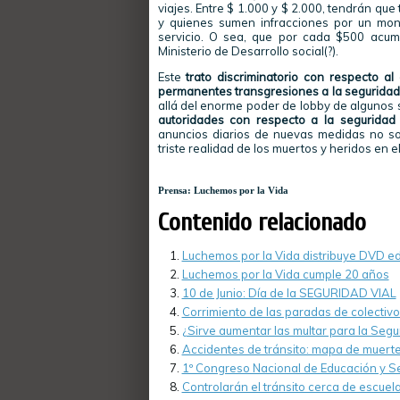
viajes. Entre $ 1.000 y $ 2.000, tendrán que
y quienes sumen infracciones por un mon
servicio. O sea, que por cada $500 acum
Ministerio de Desarrollo social(?).
Este
trato discriminatorio con respecto al
permanentes transgresiones a la seguridad v
allá del enorme poder de lobby de algunos 
autoridades con respecto a la seguridad 
anuncios diarios de nuevas medidas no so
triste realidad de los muertos y heridos en el
Prensa: Luchemos por la Vida
Contenido relacionado
Luchemos por la Vida distribuye DVD e
Luchemos por la Vida cumple 20 años
10 de Junio: Día de la SEGURIDAD VIAL
Corrimiento de las paradas de colectiv
¿Sirve aumentar las multar para la Segu
Accidentes de tránsito: mapa de muert
1º Congreso Nacional de Educación y Se
Controlarán el tránsito cerca de escuel