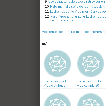
Uso obligatorio de espejo retrovisor en
Reforman el diseño de las multas de tr
Luchemos por la Vida premió a Peuge
Ford Argentina junto a Luchemos po
concientización vial.
Accidentes de tránsito: mapa de muertes e
más...
Luchemos por la
Luchemos por la
Vida distribuye
Vida cumple 20
DVD educativo
años