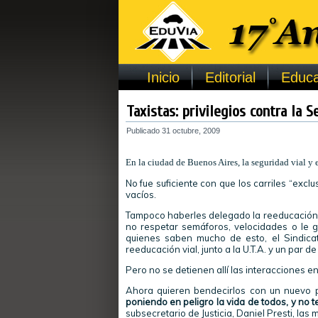
Inicio
Editorial
Educa
Taxistas: privilegios contra la S
Publicado
31 octubre, 2009
En la ciudad de Buenos Aires, la seguridad vial y el
No fue suficiente con que los carriles “exclu
vacíos.
Tampoco haberles delegado la reeducación via
no respetar semáforos, velocidades o le 
quienes saben mucho de esto, el Sindica
reeducación vial, junto a la U.T.A. y un par 
Pero no se detienen allí las interacciones ent
Ahora quieren bendecirlos con un nuevo pr
poniendo en peligro la vida de todos, y no 
subsecretario de Justicia, Daniel Presti, la