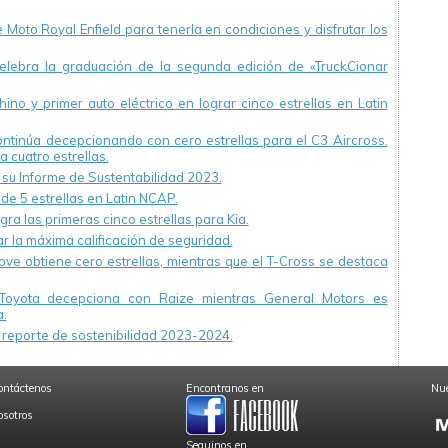
Moto Royal Enfield para tenerla en condiciones y disfrutar los
ebra la graduación de la segunda edición de «TruckCionar
ino y primer auto eléctrico en lograr cinco estrellas en Latin
continúa decepcionando con cero estrellas para el C3 Aircross.
a cuatro estrellas.
u Informe de Sustentabilidad 2023.
 de 5 estrellas en Latin NCAP.
ra las primeras cinco estrellas para Kia.
r la máxima calificación de seguridad.
ve obtiene cero estrellas, mientras que el T-Cross se destaca
Toyota decepciona con Raize mientras General Motors es
.
reporte de sostenibilidad 2023-2024.
ontáctenos
Encontranos en
Nue
osotros
Seguinos en