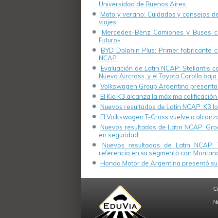
Universidad de Buenos Aires.
Moto y verano: Cuidados y consejos de 
viajes.
Mercedes-Benz Camiones y Buses cel
Futuro».
BYD Dolphin Plus: Primer fabricante ch
NCAP.
Evaluación de Latin NCAP: Stellantis 
Nuevo Aircross, y el Toyota Corolla baja 
Volkswagen Group Argentina presenta s
El Kia K3 alcanza la máxima calificación
Nuevos resultados de Latin NCAP: K3 log
El Volkswagen T-Cross vuelve a alcanza
Nuevos resultados de Latin NCAP: Groo
en seguridad.
Nuevos resultados de Latin NCAP: 
referencia en su segmento con Montana
Honda Motor de Argentina presentó su 
C
N