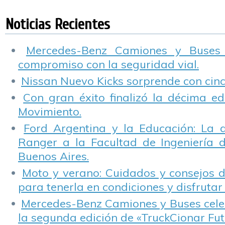
están en
para el pasajero
obtiene cero
C
Argentina?
niño en Latin NCAP
estrellas, y Fiat
d
Noticias Recientes
New Palio cae a
una estrella bajo el
nuevo protocolo de
Mercedes-Benz Camiones y Buses
evaluación.
compromiso con la seguridad vial.
Nissan Nuevo Kicks sorprende con cinco
Con gran éxito finalizó la décima ed
Movimiento.
Ford Argentina y la Educación: La 
Ranger a la Facultad de Ingeniería 
Buenos Aires.
Moto y verano: Cuidados y consejos d
para tenerla en condiciones y disfrutar 
Mercedes-Benz Camiones y Buses cele
la segunda edición de «TruckCionar Fut