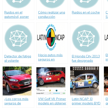
Ruidos en el
Cómo realizar una
Ruidos en el coche
C
automóvil, poner
conducción
S
atención
económica y
n
ecológica
S
Hacia autos más
E
Detector de fatiga
El Honda City 2013
seguros en
i
al volante
fue designado
América Latina y el
l
como uno de los
Caribe: Latin NCAP
e
modelos más
lanza Documento
s
seguros del año.
de Consulta Online.
a
N
¿Los carros más
VW Golf VII: Primer
Latin NCAP: El
E
seguros de
modelo en obtener
primer modelo BYD
a
Latinoamérica
cinco estrellas
F0 probado
o