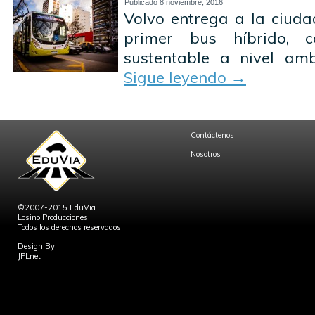
Publicado
8 noviembre, 2016
Volvo entrega a la ciuda
primer bus híbrido, 
sustentable a nivel amb
Sigue leyendo
→
Contáctenos
Nosotros
©2007-2015 EduVia
Losino Producciones
Todos los derechos reservados.
Design By
JPLnet