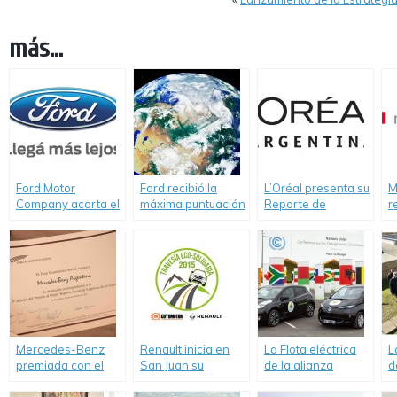
más...
Ford Motor
Ford recibió la
L’Oréal presenta su
M
Company acorta el
máxima puntuación
Reporte de
r
camino al futuro:
por sus esfuerzos
Sustentabilidad
c
Informe de
en la conservación
2016
s
sustentabilidad
del agua.
2014-2015 con
resultados
destacados.
Mercedes-Benz
Renault inicia en
La Flota eléctrica
L
premiada con el
San Juan su
de la alianza
d
Mejor Reporte
Tercera Travesía
Renault-Nissan
p