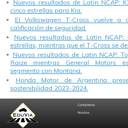
Nuevos resultados de Latin NCAP: K
cinco estrellas para Kia.
El Volkswagen T-Cross vuelve a 
calificación de seguridad.
Nuevos resultados de Latin NCAP: 
estrellas, mientras que el T-Cross se d
Nuevos resultados de Latin NCAP: T
Raize mientras General Motors e
segmento con Montana.
Honda Motor de Argentina prese
sostenibilidad 2023-2024.
Contáctenos
Nosotros