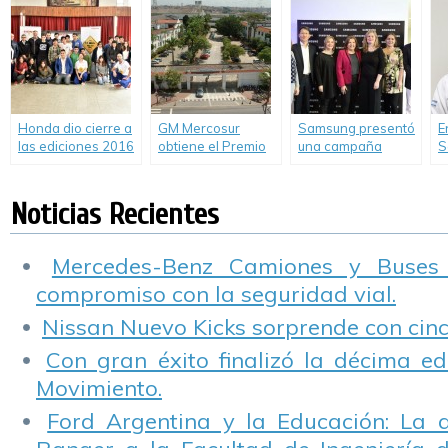
Social de
Eco Solidaria
cubrió 175.000 Km
p
Empresas
cero emsión
s
durante la COP21
Honda dio cierre a
GM Mercosur
Samsung presentó
E
las ediciones 2016
obtiene el Premio
una campaña
S
de “Pacto Vial” y
Global de
sobre la dislexia
G
“Pioneros en
Sustentabilidad.
junto con el
R
Movimiento”.
Ministerio de
I
Noticias Recientes
Educación de la
H
Nación
Mercedes-Benz Camiones y Buses
compromiso con la seguridad vial.
Nissan Nuevo Kicks sorprende con cinco
Con gran éxito finalizó la décima ed
Movimiento.
Ford Argentina y la Educación: La 