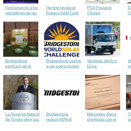
Ford anunció a los
Henkel recibe el
PSA Peugeot
D
ganadores de las
RobecoSAM Gold
Citroën
S
Iniciativas Globales
Class Award.
comprometido con
A
de Innovación en
el medio ambiente
c
Movilidad.
V
G
Bridgestone
Bridgestone vuelve
Ventajas del Eco
M
participó de la
a ser patrocinador
Drive
r
Expo «Viví
del 2017
c
Sustentabilidad»,
Bridgestone World
s
espacio para
Solar Challenge
concientizar sobre
la forma de vivir
sustentablemente
La Reserva Natural
Bridgestone
Mercedes-Benz
T
de Toyota abre sus
reduce 40% el
premiada con el
p
puertas en Zárate
consumo de agua
Mejor Reporte
p
en su planta de
Social de
s