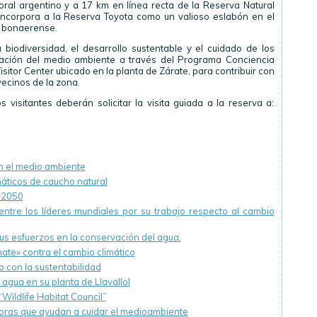
toral argentino y a 17 km en línea recta de la Reserva Natural
incorpora a la Reserva Toyota como un valioso eslabón en el
e bonaerense.
biodiversidad, el desarrollo sustentable y el cuidado de los
cación del medio ambiente a través del Programa Conciencia
isitor Center ubicado en la planta de Zárate, para contribuir con
vecinos de la zona.
 visitantes deberán solicitar la visita guiada a la reserva a:
 el medio ambiente
áticos de caucho natural
l 2050
entre los líderes mundiales por su trabajo respecto al cambio
us esfuerzos en la conservación del agua.
te» contra el cambio climático
 con la sustentabilidad
gua en su planta de Llavallol
Wildlife Habitat Council”
oras que ayudan a cuidar el medioambiente