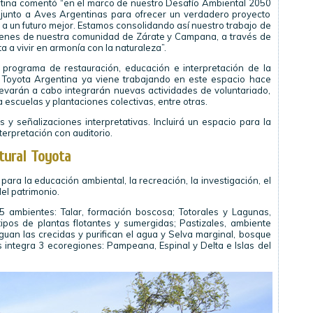
ntina comentó “en el marco de nuestro Desafío Ambiental 2050
n junto a Aves Argentinas para ofrecer un verdadero proyecto
 a un futuro mejor. Estamos consolidando así nuestro trabajo de
óvenes de nuestra comunidad de Zárate y Campana, a través de
a a vivir en armonía con la naturaleza”.
 programa de restauración, educación e interpretación de la
 Toyota Argentina ya viene trabajando en este espacio hace
evarán a cabo integrarán nuevas actividades de voluntariado,
a escuelas y plantaciones colectivas, entre otras.
y señalizaciones interpretativas. Incluirá un espacio para la
terpretación con auditorio.
tural Toyota
ara la educación ambiental, la recreación, la investigación, el
del patrimonio.
5 ambientes: Talar, formación boscosa; Totorales y Lagunas,
pos de plantas flotantes y sumergidas; Pastizales, ambiente
guan las crecidas y purifican el agua y Selva marginal, bosque
integra 3 ecoregiones: Pampeana, Espinal y Delta e Islas del