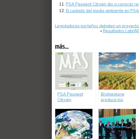
PSA Peugeot Citroën dio a conocer res
El cuidado del medio ambiente en PSA
Legisladores porteños debaten un proyecto p
«
Resultados LatinNC
más...
PSA Peugeot
Bridgestone
Citroën
produce los
comprometido con
primeros
el medio ambiente
neumáticos de
caucho natural