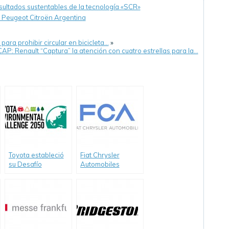
ultados sustentables de la tecnología «SCR»
 Peugeot Citroën Argentina
ara prohibir circular en bicicleta…
»
AP: Renault “Captura” la atención con cuatro estrellas para la…
Toyota estableció
Fiat Chrysler
su Desafío
Automobiles
Ambiental 2050
reconocida entre
los líderes
mundiales por su
trabajo respecto al
cambio climático.