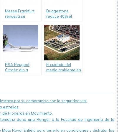
Messe Frankfurt
Bridgestone
renueva su
reduce 40% el
compromiso con la
consumo de agua
sustentabilidad
en su planta de
Llavallol
PSA Peugeot
El cuidado del
Citroën dio a
medio ambiente en
conocer resultados
PSA Peugeot
sustentables de la
Citroën Argentina
tecnología «SCR»
staca por su compromiso con la seguridad vial.
 estrellas.
ón de Pioneros en Movimiento.
utomotriz dona una Ranger a la Facultad de Ingeniería de la
Moto Royal Enfield para tenerla en condiciones y disfrutar los