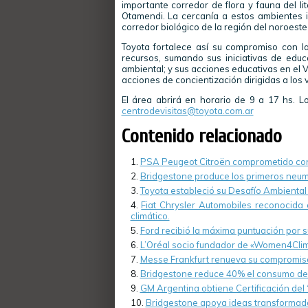
importante corredor de flora y fauna del li
Otamendi. La cercanía a estos ambientes 
corredor biológico de la región del noroest
Toyota fortalece así su compromiso con la 
recursos, sumando sus iniciativas de edu
ambiental; y sus acciones educativas en el V
acciones de concientización dirigidas a los 
El área abrirá en horario de 9 a 17 hs. Los
centrodevisitas@toyota.com.ar
Contenido relacionado
PSA Peugeot Citroën comprometido con
Bridgestone produce los primeros neum
Toyota estableció su Desafío Ambienta
Fiat Chrysler Automobiles reconocida 
climático.
Ford recibió la máxima puntuación por s
L’Oréal socio fundador de «Women4Clima
Messe Frankfurt renueva su compromiso
Bridgestone reduce 40% el consumo de a
GM Argentina obtiene Certificación del “
Bridgestone apoya ideas transformad