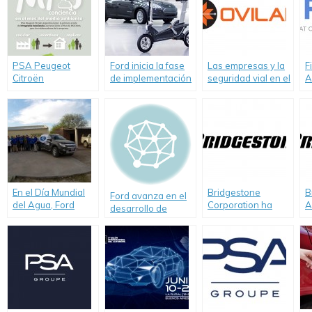
PSA Peugeot
Ford inicia la fase
Las empresas y la
F
Citroën
de implementación
seguridad vial en el
A
comprometido con
de su Plan de
mundo. Un informe
r
el medio ambiente
Movilidad
de OVILAM
l
Inteligente.
m
t
c
En el Día Mundial
Bridgestone
B
Ford avanza en el
del Agua, Ford
Corporation ha
A
desarrollo de
renovó su
sido incluida en los
c
proyectos de
compromiso con
índices de
c
movilidad en Asia
quienes más la
sustentabilidad
k
Pacífico.
necesitan.
Dow Jones para la
región de Asia
Pacífico y a nivel
mundial