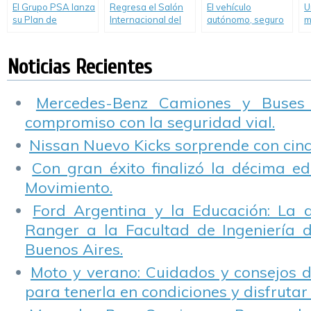
El Grupo PSA lanza
Regresa el Salón
El vehículo
U
su Plan de
Internacional del
autónomo, seguro
m
Sustentabilidad
Automóvil de
e intuitivo del
c
2017
Buenos Aires
Grupo PSA es
s
testeado por el
a
Noticias Recientes
público durante el
vi
evento Innovation
Days
Mercedes-Benz Camiones y Buses
compromiso con la seguridad vial.
Nissan Nuevo Kicks sorprende con cinco
Con gran éxito finalizó la décima ed
Movimiento.
Ford Argentina y la Educación: La 
Ranger a la Facultad de Ingeniería 
Buenos Aires.
Moto y verano: Cuidados y consejos d
para tenerla en condiciones y disfrutar 