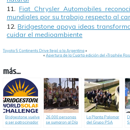
Fiat Chrysler Automobiles reconoci
mundiales por su trabajo respecto al ca
Bridgestone apoya ideas transform
cuidar el medioambiente
Toyota 5 Continents Drive llegó a la Argentina
»
«
Apertura de la Cuarta edición del «Trophée Ro
más...
Bridgestone vuelve
26.000 personas
La Planta Palomar
D
a ser patrocinador
se sumaron al Día
del Grupo PSA
S
del 2017
del Consumo
progresa en su
A