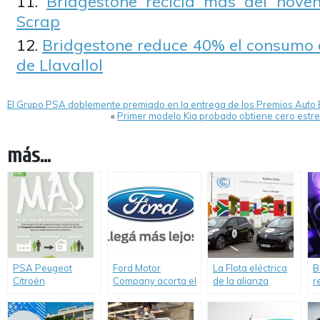
Bridgestone recicla más del nove
Scrap
Bridgestone reduce 40% el consumo 
de Llavallol
El Grupo PSA doblemente premiado en la entrega de los Premios Auto
«
Primer modelo Kia probado obtiene cero estre
más...
PSA Peugeot
Ford Motor
La Flota eléctrica
B
Citroën
Company acorta el
de la alianza
r
comprometido con
camino al futuro:
Renault-Nissan
«
el medio ambiente
Informe de
cubrió 175.000 Km
N
sustentabilidad
cero emsión
A