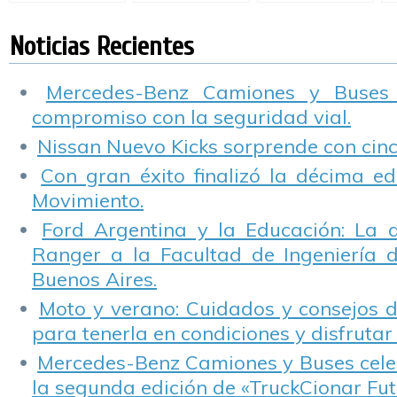
conductores a
mejor puntuación
Seguridad.
#
administrar
en Seguridad de
situaciones de
América Latina.
Noticias Recientes
stress en el tráfico
Mercedes-Benz Camiones y Buses
compromiso con la seguridad vial.
Nissan Nuevo Kicks sorprende con cinco
Con gran éxito finalizó la décima ed
Movimiento.
Ford Argentina y la Educación: La 
Ranger a la Facultad de Ingeniería 
Buenos Aires.
Moto y verano: Cuidados y consejos d
para tenerla en condiciones y disfrutar 
Mercedes-Benz Camiones y Buses cele
la segunda edición de «TruckCionar Fut