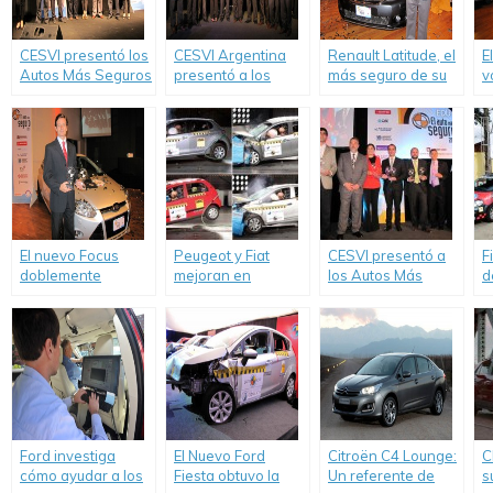
CESVI presentó los
CESVI Argentina
Renault Latitude, el
E
Autos Más Seguros
presentó a los
más seguro de su
v
de 2013.
Autos Más Seguros
categoría por
c
de 2012.
tercer año
p
consecutivo.
S
C
S
El nuevo Focus
Peugeot y Fiat
CESVI presentó a
F
doblemente
mejoran en
los Autos Más
d
premiado en
ensayos de
Seguros de 2014.
“
seguridad; y el
choque de Latin
E
Fiesta, por tercer
NCAP; Chevrolet
año consecutivo,
decepciona
ganó el premio en
su categoría.
Ford investiga
El Nuevo Ford
Citroën C4 Lounge:
C
cómo ayudar a los
Fiesta obtuvo la
Un referente de
s