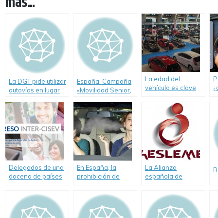
más...
La edad del
P
La DGT pide utilizar
España. Campaña
vehículo es clave
¿
autovías en lugar
«Movilidad Senior,
para nuestra
c
de carreteras
el camino de
seguridad
secundarias
todos» para
mayores de 65
años
Delegados de una
En España, la
La Alianza
R
docena de países
prohibición de
española de
acuden a la
fumar mientras se
seguridad vial
llamada del
conduce genera
infantil (AESVI),
InterCISEV
una nueva
incorpora a
polémica
AESLEME