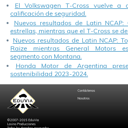
El Volkswagen T-Cross vuelve a 
calificación de seguridad.
Nuevos resultados de Latin NCAP: 
estrellas, mientras que el T-Cross se d
Nuevos resultados de Latin NCAP: T
Raize mientras General Motors e
segmento con Montana.
Honda Motor de Argentina prese
sostenibilidad 2023-2024.
Contáctenos
Nosotros
©2007-2015 EduVia
Losino Producciones