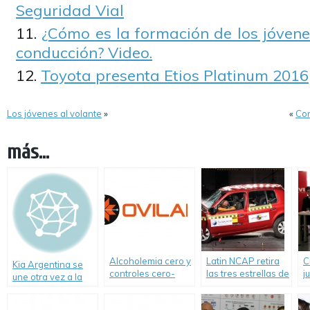
Seguridad Vial
¿Cómo es la formación de los jóvene
conducción? Video.
Toyota presenta Etios Platinum 2016
Los jóvenes al volante
»
«
Con
más...
Alcoholemia cero y
Latin NCAP retira
C
Kia Argentina se
controles cero-
las tres estrellas de
j
une otra vez a la
Informe de OVILAM
seguridad al
c
solidaridad de
Renault Clio
m
“Conduciendo a