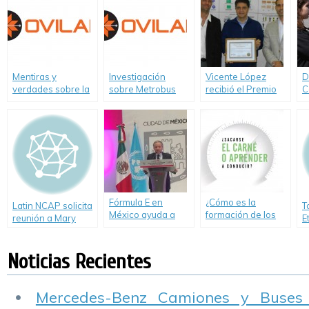
producido en
E
Conciencia”.
Colombia.
Mentiras y
Investigación
Vicente López
D
verdades sobre la
sobre Metrobus
recibió el Premio
C
Alcoholemia en la
Norte realizada por
ABEC 2015 a la
A
conducción-
OVILAM
Seguridad Vial
q
Informe de Ovilam
(Observatorio Vial
c
Latinoamericano)
q
Fórmula E en
¿Cómo es la
Latin NCAP solicita
T
México ayuda a
formación de los
reunión a Mary
E
crear conciencia
jóvenes y cómo
Barra CEO de GM
sobre Seguridad
afecta a su
para “alzar la voz
Vial
conducción? Video.
Noticias Recientes
por la Seguridad
Vial”
Mercedes-Benz Camiones y Buses