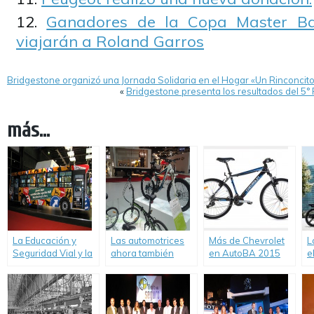
Ganadores de la Copa Master Ba
viajarán a Roland Garros
Bridgestone organizó una Jornada Solidaria en el Hogar «Un Rinconcit
«
Bridgestone presenta los resultados del 5°
más...
La Educación y
Las automotrices
Más de Chevrolet
L
Seguridad Vial y la
ahora también
en AutoBA 2015
e
movilidad
compiten en la
Movilidad Urbana y
P
sostenible están
venta de bicicletas
Sustentable
e
presentes en el 6º
Salón Internacional