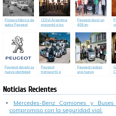
del Automóvil
Primera fábrica de
CESVI Argentina
Peugeot donó un
P
autos Peugeot
presentó a los
408 en
v
cumple cien años
Autos Más Seguros
#SummerbyPeugeot.
l
de 2012.
Peugeot develó su
Peugeot
Peugeot realizó
G
nueva identidad
transportó a
una nueva
C
sonora.
35.698 pasajeros
donación.
B
en Pinamar con
2
#207CompactLevanta
R
Noticias Recientes
Mercedes-Benz Camiones y Buses
compromiso con la seguridad vial.