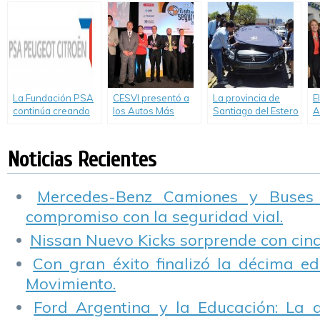
p
para colegios de
Citroën.
mano de Citroën y
P
Zona Norte
su Concesionario
PI Ingeniería.
La Fundación PSA
CESVI presentó a
La provincia de
E
continúa creando
los Autos Más
Santiago del Estero
A
vínculos con la
Seguros de 2014.
recibió el primero
n
comunidad
de los 31 vehículos
u
donados por PSA
u
Noticias Recientes
Peugeot Citroën
t
Argentina a
P
instituciones
Mercedes-Benz Camiones y Buses
técnicas de todo el
compromiso con la seguridad vial.
país.
Nissan Nuevo Kicks sorprende con cinco
Con gran éxito finalizó la décima ed
Movimiento.
Ford Argentina y la Educación: La 