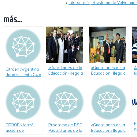
«
Intersafe-2, el sistema de Volvo que
más...
«Guardianes de la
«Guardianes de la
A
Citroën Argentina
Educación» llega a
Educación» llega a
l
donó su sexto C4 a
Rosario.
Luján y dona un C4
d
una institución
a la Escuela de
d
educativa en lo que
Educación
l
va del año
Secundaria
Técnica Nº 1
«Eduardo Guillermo
Oliver» de la mano
de Citroën y su
concesionario
P
CITROËN lanzó
Programa de RSE
«Guardianes de la
Ci’Dane.
e
acción de
«Guardianes de la
Educación» llega a
e
Educación Vial
Educación» de
La Plata de la