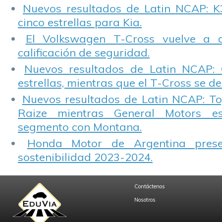
Nuevos resultados de Latin NCAP: K
cinco estrellas para Kia.
El Volkswagen T-Cross vuelve a 
calificación de seguridad.
Nuevos resultados de Latin NCAP: 
estrellas, mientras que el T-Cross se d
Nuevos resultados de Latin NCAP: T
Raize mientras General Motors e
segmento con Montana.
Honda Motor de Argentina prese
sostenibilidad 2023-2024.
Contáctenos
Nosotros