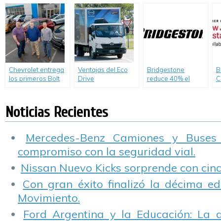
Sustentable
el medio ambiente
Neumáticos del
c
Año»
V
G
Chevrolet entrega
Ventajas del Eco
Bridgestone
B
los primeros Bolt
Drive
reduce 40% el
C
EV en Estados
consumo de agua
i
Unidos.
en su planta de
s
Llavallol
c
Noticias Recientes
í
s
D
Mercedes-Benz Camiones y Buses
compromiso con la seguridad vial.
Nissan Nuevo Kicks sorprende con cinco
Con gran éxito finalizó la décima ed
Movimiento.
Ford Argentina y la Educación: La 