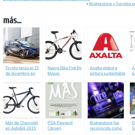
«
Bridgestone y Saroléa se
más...
Toyota lanza el 15
Nueva Bike Fiat By
Axalta elabora
A
de diciembre en
Mopar.
pintura sustentable
é
Japón, su modelo
para el sector
d
de pila de
automotor
d
combustible
y
Más de Chevrolet
PSA Peugeot
Bridgestone fue
D
en AutoBA 2015
Citroën
reconocido como
S
Movilidad Urbana y
comprometido con
«Fabricante de
A