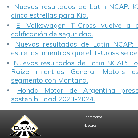
Nuevos resultados de Latin NCAP: K
cinco estrellas para Kia.
El Volkswagen T-Cross vuelve a 
calificación de seguridad.
Nuevos resultados de Latin NCAP: 
estrellas, mientras que el T-Cross se d
Nuevos resultados de Latin NCAP: T
Raize mientras General Motors e
segmento con Montana.
Honda Motor de Argentina prese
sostenibilidad 2023-2024.
Contáctenos
Nosotros