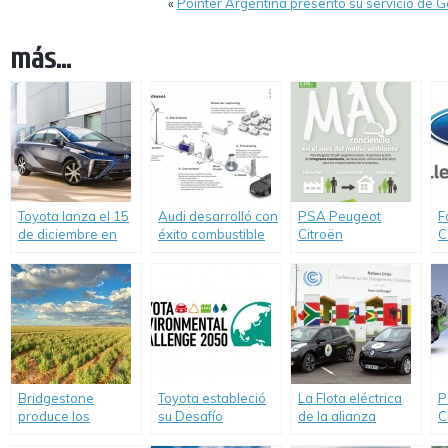
«
Pointer Argentina presentó su servicio de 
más...
Toyota lanza el 15
Audi desarrolló con
PSA Peugeot
F
de diciembre en
éxito combustible
Citroën
C
Japón, su modelo
diesel a partir del
comprometido con
c
de pila de
dióxido de carbono
el medio ambiente
I
combustible
y agua
s
2
r
d
Bridgestone
Toyota estableció
La Flota eléctrica
P
produce los
su Desafío
de la alianza
C
primeros
Ambiental 2050
Renault-Nissan
c