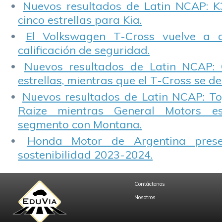
Nuevos resultados de Latin NCAP: K
cinco estrellas para Kia.
El Volkswagen T-Cross vuelve a 
calificación de seguridad.
Nuevos resultados de Latin NCAP: 
estrellas, mientras que el T-Cross se d
Nuevos resultados de Latin NCAP: T
Raize mientras General Motors e
segmento con Montana.
Honda Motor de Argentina prese
sostenibilidad 2023-2024.
Contáctenos
Nosotros