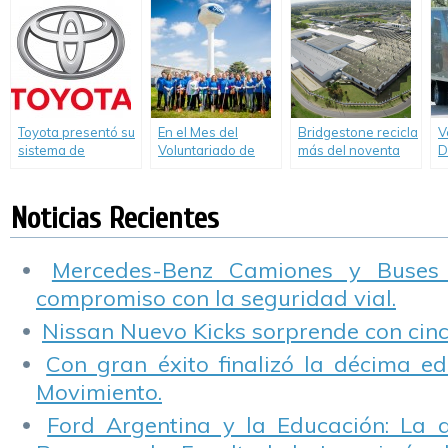
neumáticos de
cubrió 175.000 Km
s
caucho natural
cero emsión
t
durante la COP21
Toyota presentó su
En el Mes del
Bridgestone recicla
V
sistema de
Voluntariado de
más del noventa
D
conducción
Ford, 45
por ciento de su
autónoma en
voluntarios
Scrap
ciudad
plantaron árboles
Noticias Recientes
en la Planta
Pacheco.
Mercedes-Benz Camiones y Buses
compromiso con la seguridad vial.
Nissan Nuevo Kicks sorprende con cinco
Con gran éxito finalizó la décima ed
Movimiento.
Ford Argentina y la Educación: La 