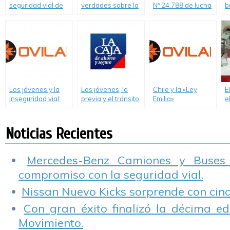
seguridad vial de
verdades sobre la
Nº 24.788 de lucha
b
Argentina lograron
Alcoholemia en la
contra el
a
salvar más de 8 mil
conducción-
alcoholismo
a
vidas en el tránsito
Informe de Ovilam
c
y son reconocidas
I
en la FIT
Los jóvenes y la
Los jóvenes, la
Chile y la «Ley
E
inseguridad vial:
previa y el tránsito,
Emilia»
e
Dos guerras de
un estudio de
m
Malvinas por año
Seguros «La Caja»
a
Noticias Recientes
Mercedes-Benz Camiones y Buses
compromiso con la seguridad vial.
Nissan Nuevo Kicks sorprende con cinco
Con gran éxito finalizó la décima ed
Movimiento.