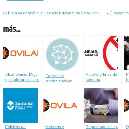
La Rioja se adhirió a la Licencia Nacional de Conducir
»
«
El riesgo 
más...
Alcoholemia: Mejor
Alcohol y fines de
P
Control de
que tolerancia cero
semana
h
alcoholemia en
es la intolerancia 1
a
Mar del Plata: se
un informe de
b
retuvieron el 10%
OVILAM
M
de los vehículos
controlados
Políticas de
Mentiras y
Repasando la Ley
Q