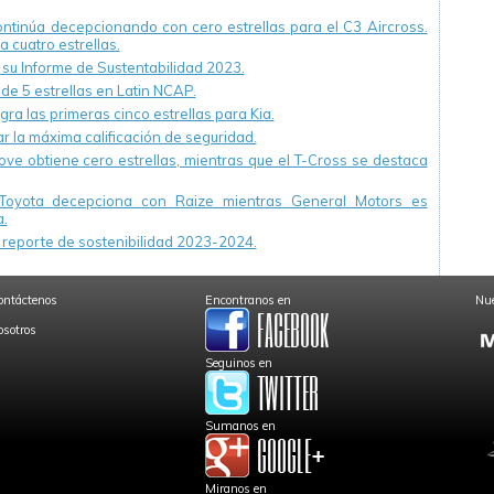
continúa decepcionando con cero estrellas para el C3 Aircross.
a cuatro estrellas.
u Informe de Sustentabilidad 2023.
 de 5 estrellas en Latin NCAP.
ra las primeras cinco estrellas para Kia.
r la máxima calificación de seguridad.
ve obtiene cero estrellas, mientras que el T-Cross se destaca
Toyota decepciona con Raize mientras General Motors es
.
reporte de sostenibilidad 2023-2024.
ontáctenos
Encontranos en
Nue
osotros
Seguinos en
Sumanos en
Miranos en