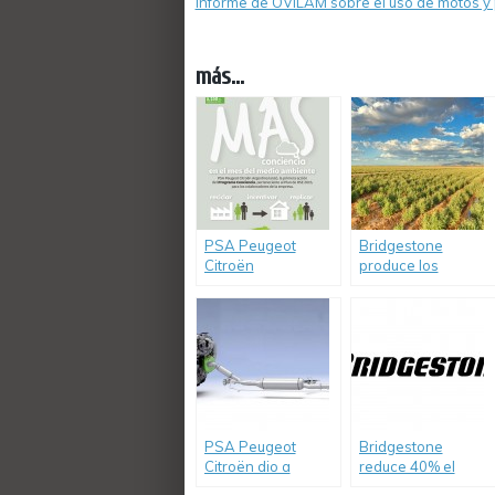
Informe de OVILAM sobre el uso de motos y
más...
PSA Peugeot
Bridgestone
Citroën
produce los
comprometido con
primeros
el medio ambiente
neumáticos de
caucho natural
PSA Peugeot
Bridgestone
Citroën dio a
reduce 40% el
conocer resultados
consumo de agua