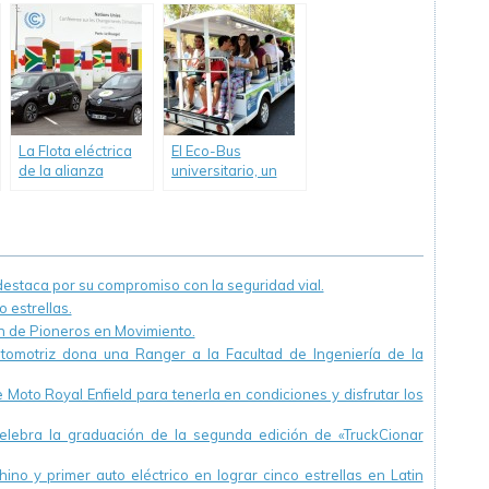
estándar de
Informe de
reporte GRI–G4,
sustentabilidad
anuncia la
2014-2015 con
publicación del
resultados
Reporte de
destacados.
Sustentabilidad
2013.
La Flota eléctrica
El Eco-Bus
de la alianza
universitario, un
Renault-Nissan
invento argentino,
cubrió 175.000 Km
ya circula en La
cero emsión
Plata
durante la COP21
staca por su compromiso con la seguridad vial.
 estrellas.
ón de Pioneros en Movimiento.
utomotriz dona una Ranger a la Facultad de Ingeniería de la
Moto Royal Enfield para tenerla en condiciones y disfrutar los
ebra la graduación de la segunda edición de «TruckCionar
ino y primer auto eléctrico en lograr cinco estrellas en Latin