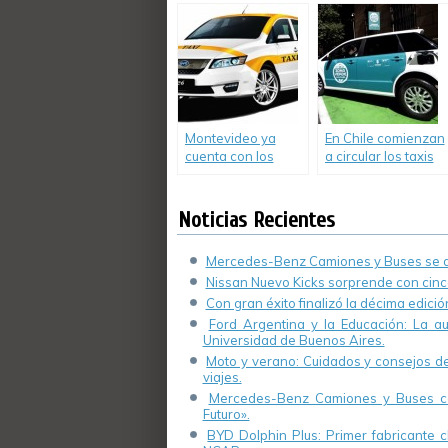
sustentables de la
en su planta de
tecnología «SCR»
Llavallol
Montevideo ya
En Chile comienzan
cuenta con los
a circular los taxis
primeros taxis
electrónicos
eléctricos
Noticias Recientes
Mercedes-Benz Camiones y Buses se de
Nissan Nuevo Kicks sorprende con cinco
Con gran éxito finalizó la décima edici
Ford Argentina y la Educación: La a
Universidad de Buenos Aires.
Moto y verano: Cuidados y consejos de 
viajes.
Mercedes-Benz Camiones y Buses cel
Futuro».
BYD Dolphin Plus: Primer fabricante ch