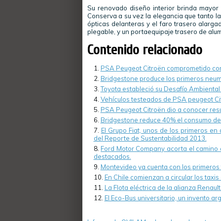
Su renovado diseño interior brinda mayor e
Conserva a su vez la elegancia que tanto la
ópticas delanteras y el faro trasero alarg
plegable, y un portaequipaje trasero de al
Contenido relacionado
PSA Peugeot Citroën comprometido con
Bridgestone produce los primeros neum
Toyota estableció su Desafío Ambienta
Vehículos testeados de PSA peugeot Ci
PSA Peugeot Citroën dio a conocer resu
Bridgestone reduce 40% el consumo de a
El Grupo Fiat, unos de los primeros en
del Reporte de Sustentabilidad 2013.
Ford Motor Company acorta el camino a
destacados.
Montevideo ya cuenta con los primeros t
En Chile comienzan a circular los taxis
La Flota eléctrica de la alianza Rena
El Eco-Bus universitario, un invento arg