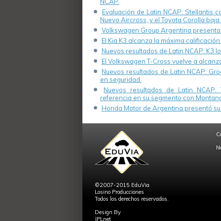
NCAP.
Evaluación de Latin NCAP: Stellantis 
Nuevo Aircross, y el Toyota Corolla baja 
Volkswagen Group Argentina presenta s
El Kia K3 alcanza la máxima calificación
Nuevos resultados de Latin NCAP: K3 log
El Volkswagen T-Cross vuelve a alcanza
Nuevos resultados de Latin NCAP: Groo
en seguridad.
Nuevos resultados de Latin NCAP: 
referencia en su segmento con Montana
Honda Motor de Argentina presentó su 
C
N
©2007-2015 EduVia
Losino Producciones
Todos los derechos reservados.
Design By
JPLnet