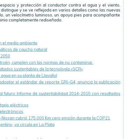
spacio y protección al conductor contra el agua y el viento.
 distingue y se ve reflejada en varios detalles como las nuevas
ado, un velocímetro luminoso, un apoya pies para acompañante
uminio completamente rediseñado.
 el medio ambiente
áticos de caucho natural
l 2050
troën, cumplen con las normas de no contaminar.
ltados sustentables de la tecnología «SCR»
gua en su planta de Llavallol
 adoptar el estándar de reporte GRI–G4, anuncia la publicación
l futuro: Informe de sustentabilidad 2014-2015 con resultados
axis eléctricos
 electrónicos
ult-Nissan cubrió 175.000 Km cero emsión durante la COP21
entino, ya circula en La Plata