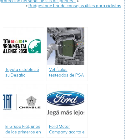
 protección personal de sus ocupantes…
»
«
Bridgestone brinda consejos útiles para ciclistas
Toyota estableció
Vehículos
su Desafío
testeados de PSA
Ambiental 2050
peugeot Citroën,
cumplen con las
normas de no
contaminar.
El Grupo Fiat, unos
Ford Motor
de los primeros en
Company acorta el
adoptar el
camino al futuro: