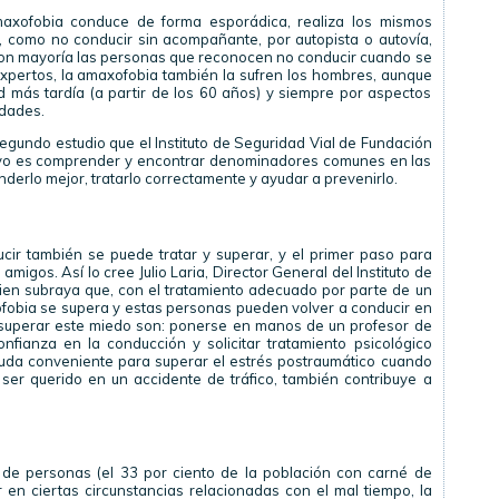
axofobia conduce de forma esporádica, realiza los mismos
s, como no conducir sin acompañante, por autopista o autovía,
son mayoría las personas que reconocen no conducir cuando se
xpertos, la amaxofobia también la sufren los hombres, aunque
más tardía (a partir de los 60 años) y siempre por aspectos
idades.
egundo estudio que el Instituto de Seguridad Vial de Fundación
etivo es comprender y encontrar denominadores comunes en las
derlo mejor, tratarlo correctamente y ayudar a prevenirlo.
ducir también se puede tratar y superar, y el primer paso para
migos. Así lo cree Julio Laria, Director General del Instituto de
n subraya que, con el tratamiento adecuado por parte de un
ofobia se supera y estas personas pueden volver a conducir en
 superar este miedo son: ponerse en manos de un profesor de
nfianza en la conducción y solicitar tratamiento psicológico
yuda conveniente para superar el estrés postraumático cuando
ser querido en un accidente de tráfico, también contribuye a
de personas (el 33 por ciento de la población con carné de
en ciertas circunstancias relacionadas con el mal tiempo, la