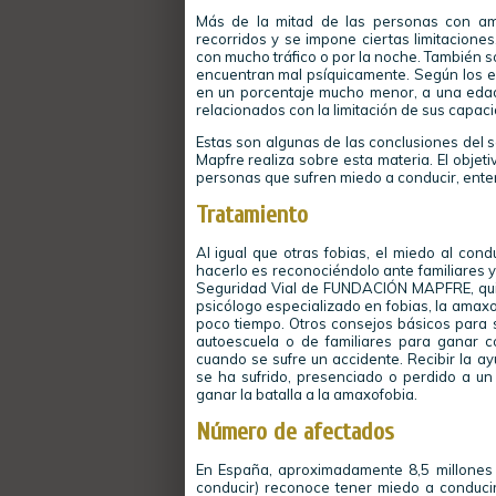
Más de la mitad de las personas con am
recorridos y se impone ciertas limitacione
con mucho tráfico o por la noche. También 
encuentran mal psíquicamente. Según los e
en un porcentaje mucho menor, a una edad 
relacionados con la limitación de sus capac
Estas son algunas de las conclusiones del s
Mapfre realiza sobre esta materia. El obj
personas que sufren miedo a conducir, enten
Tratamiento
Al igual que otras fobias, el miedo al con
hacerlo es reconociéndolo ante familiares y a
Seguridad Vial de FUNDACIÓN MAPFRE, quie
psicólogo especializado en fobias, la amax
poco tiempo. Otros consejos básicos para
autoescuela o de familiares para ganar co
cuando se sufre un accidente. Recibir la a
se ha sufrido, presenciado o perdido a un 
ganar la batalla a la amaxofobia.
Número de afectados
En España, aproximadamente 8,5 millones 
conducir) reconoce tener miedo a conducir 