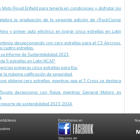
Moto Royal Enfield para tenerla en condiciones y disfrutar los
ebra la graduación de la segunda edición de «TruckCionar
ino y primer auto eléctrico en lograr cinco estrellas en Latin
continúa decepcionando con cero estrellas para el C3 Aircross.
a cuatro estrellas.
u Informe de Sustentabilidad 2023.
 de 5 estrellas en Latin NCAP.
ra las primeras cinco estrellas para Kia.
r la máxima calificación de seguridad.
ve obtiene cero estrellas, mientras que el T-Cross se destaca
Toyota decepciona con Raize mientras General Motors es
.
reporte de sostenibilidad 2023-2024.
ontáctenos
Encontranos en
Nue
osotros
Seguinos en