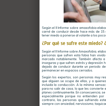
Según el II Informe sobre amaxofobia elabo
carné de conducir desde hace más de 15 
tener miedo a ponerse al volante a los poco
¿Por qué se sufre este miedo? 
Según el II Informe sobre Amaxofobia, elabor
personas que sufren esta fobia han vivido
marcado notablemente. También afecta a 
inseguras y que sufren estrés y depresión 
dejado de conducir durante un periodo de
permanecer en espacios cerrados.
Según los expertos, son personas muy res
que alguien se ocupe de ellas, y a quienes
incluida la conducción. A la mínima sensac
para no salir de casa, lo que les convier
planes continuamente. En consecuencia, se si
especialmente porque no entienden por 
contrario, las personas que sufriendo est
siempre con ansiedad, nerviosismo, taquica