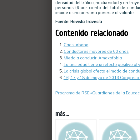
densidad del tráfico, nocturnidad y en traye
personas (6 por ciento del total de conduc
impide a una persona ponerse al volante.
Fuente: Revista Travesía
Contenido relacionado
Caos urbano
Conductores mayores de 60 años
Miedo a conducir: Amaxofobia
La ansiedad tiene un efecto positivo al 
La crisis global afecta el modo de condu
16, 17 y 18 de mayo de 2013 Congreso 
Programa de RSE «Guardianes de la Educaci
más...