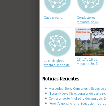
Caos urbano
Conductores
mayores de 60
años
16, 17 y 18 de
La crisis global
mayo de 2013
afecta el modo de
Congreso
conducir
Internacional de
Seguridad Vial en
Noticias Recientes
Santander
Mercedes-Benz Camiones y Buses se de
Nissan Nuevo Kicks sorprende con cinco
Con gran éxito finalizó la décima edici
Ford Argentina y la Educación: La a