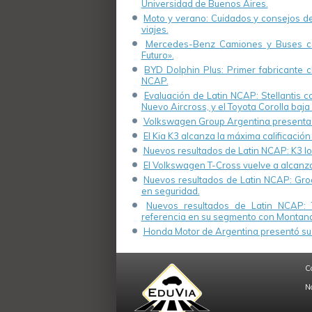
Universidad de Buenos Aires.
Moto y verano: Cuidados y consejos de 
viajes.
Mercedes-Benz Camiones y Buses cel
Futuro».
BYD Dolphin Plus: Primer fabricante ch
NCAP.
Evaluación de Latin NCAP: Stellantis 
Nuevo Aircross, y el Toyota Corolla baja 
Volkswagen Group Argentina presenta s
El Kia K3 alcanza la máxima calificación
Nuevos resultados de Latin NCAP: K3 log
El Volkswagen T-Cross vuelve a alcanza
Nuevos resultados de Latin NCAP: Groo
en seguridad.
Nuevos resultados de Latin NCAP: 
referencia en su segmento con Montana
Honda Motor de Argentina presentó su 
C
N